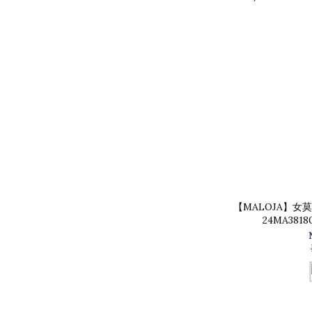
【MALOJA】女
24MA381