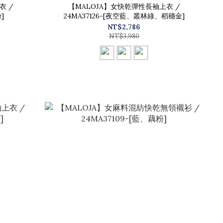
衣 /
【MALOJA】女快乾彈性長袖上衣 /
]
24MA37126-[夜空藍、叢林綠、稻穗金]
NT$2,786
NT$3,980