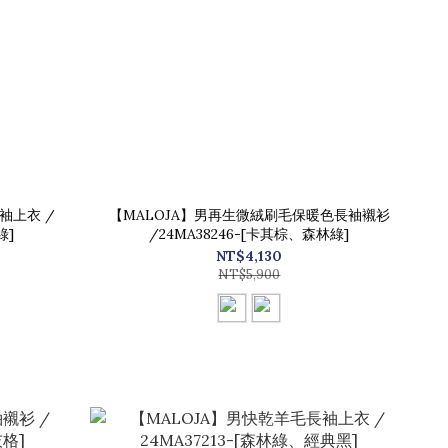
袖上衣 /
【MALOJA】男再生微絨刷毛保暖色長袖襯衫
綠]
/24MA38246-[卡其棕、森林綠]
NT$4,130
NT$5,900