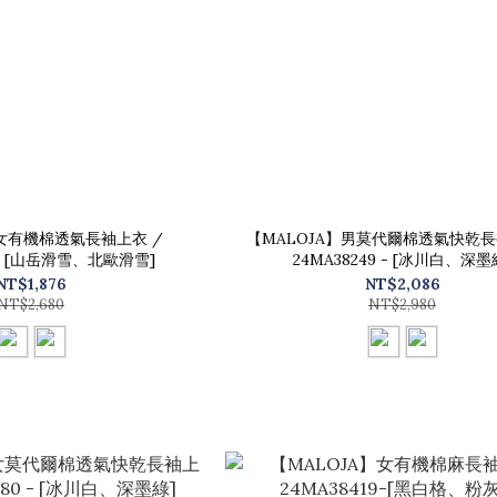
】女有機棉透氣長袖上衣 /
【MALOJA】男莫代爾棉透氣快乾長
2 - [山岳滑雪、北歐滑雪]
24MA38249 - [冰川白、深墨
NT$1,876
NT$2,086
NT$2,680
NT$2,980