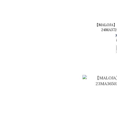
【MALOJA
24MA37