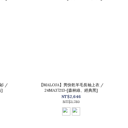
衫 /
【MALOJA】男快乾羊毛長袖上衣 /
]
24MA37213-[森林綠、經典黑]
NT$2,646
NT$3,780