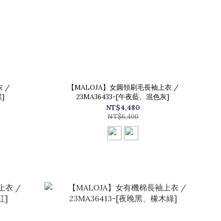
 /
【MALOJA】女圓領刷毛長袖上衣 /
]
23MA36433-[午夜藍、混色灰]
NT$4,480
NT$6,400