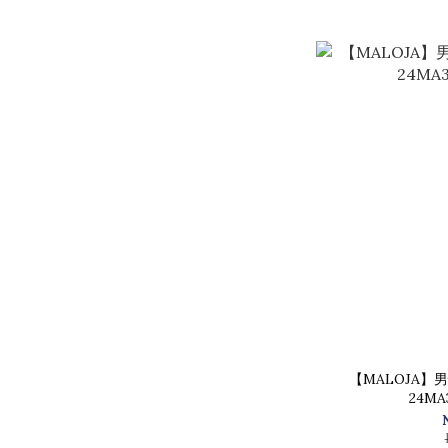
【MALOJA】
24MA