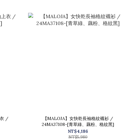
衣 /
【MALOJA】女快乾長袖格紋襯衫 /
24MA37108-[青草綠、藕粉、格紋黑]
NT$4,186
NT$5,980