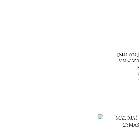
【MALOJ
23MA36