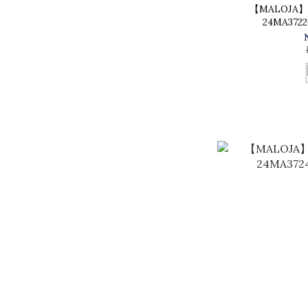
【MALOJA
24MA37