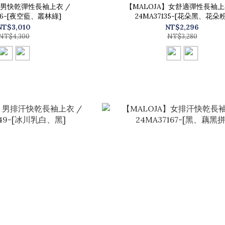
】男快乾彈性長袖上衣 /
【MALOJA】女舒適彈性長袖上
226-[夜空藍、叢林綠]
24MA37135-[花朵黑、花朵粉
NT$3,010
NT$2,296
NT$4,300
NT$3,280