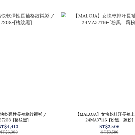
男快乾彈性長袖格紋襯衫 /
【MALOJA】女快乾排汗長袖上
37208-[格紋黑]
24MA37116-[粉黑、藕粉]
NT$4,410
NT$2,506
NT$6,300
NT$3,580