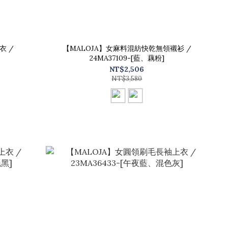
衣 /
【MALOJA】女麻料混紡快乾無領襯衫 /
24MA37109-[藍、藕粉]
NT$2,506
NT$3,580