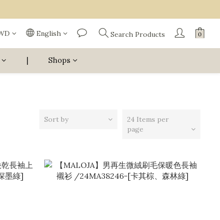
WD
English
Search Products
|
Shops
Sort by
24 Items per
page