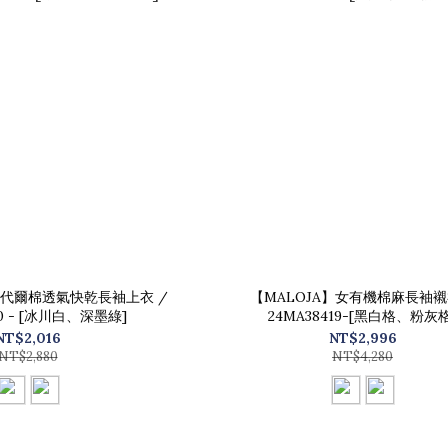
莫代爾棉透氣快乾長袖上衣 /
【MALOJA】女有機棉麻長袖襯
80 - [冰川白、深墨綠]
24MA38419-[黑白格、粉灰格
NT$2,016
NT$2,996
NT$2,880
NT$4,280