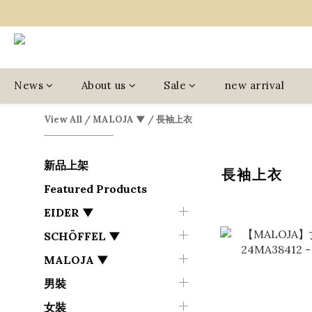
News
About us
Sale
new arrival
View All
/
MALOJA ▼
/
長袖上衣
新品上架
長袖上衣
Featured Products
EIDER ▼
SCHÖFFEL ▼
MALOJA ▼
男裝
女裝