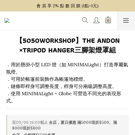
~ 單 筆 消 費 滿 $ 1 5 0 0 免 運 費 ~
會 員 享 2% 點 數 回 饋 (1點=1元)
~ 單 筆 消 費 滿 $ 1 5 0 0 免 運 費 ~
【5050WORKSHOP】THE ANDON
×TRIPOD HANGER三腳架燈罩組
．用於懸掛小型 LED 燈（如 MINIMALight）打造專屬氣
氛燈。
．可用於帳篷前裝飾作為帳篷地標燈。
．鏈條即桿身可調整長度，桿身可分兩級調整高度。
．使用 MINIMALight + Globe 可營造不同光的表現形
式。
至
09/06 16:00
截止
全店，夏日優惠 滿5000現折$500、滿
8000現折$800