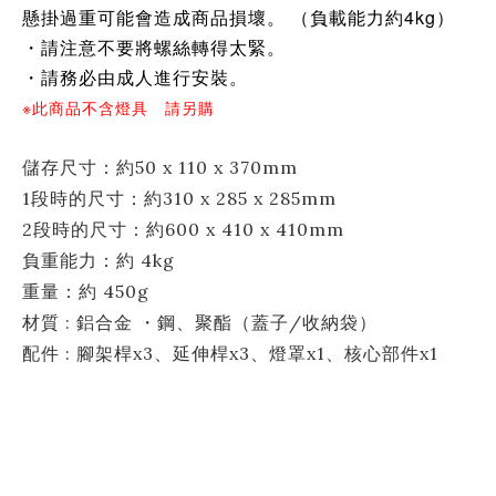
懸掛過重可能會造成商品損壞。 （負載能力約4kg）
・請注意不要將螺絲轉得太緊。
・請務必由成人進行安裝。
※此商品不含燈具 請另購
儲存尺寸：約50 x 110 x 370mm
1段時的尺寸：約310 x 285 x 285mm
2段時的尺寸：約600 x 410 x 410mm
負重能力：約 4kg
重量：約 450g
材質 : 鋁合金 ・鋼、聚酯（蓋子/收納袋）
配件 : 腳架桿x3、延伸桿x3、燈罩x1、核心部件x1