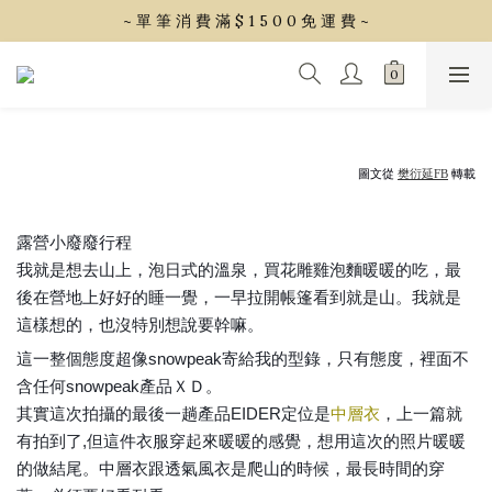
~ 單 筆 消 費 滿 $ 1 5 0 0 免 運 費 ~
~ 單 筆 消 費 滿 $ 1 5 0 0 免 運 費 ~
會 員 享 2% 點 數 回 饋 (1點=1元)
~ 單 筆 消 費 滿 $ 1 5 0 0 免 運 費 ~
圖文從
轉載
樊衍延FB
露營小廢廢行程
我就是想去山上，泡日式的溫泉，買花雕雞泡麵暖暖的吃，最
後在營地上好好的睡一覺，一早拉開帳篷看到就是山。我就是
這樣想的，也沒特別想說要幹嘛。
這一整個態度超像snowpeak寄給我的型錄，只有態度，裡面不
含任何snowpeak產品ＸＤ。
中層衣
其實這次拍攝的最後一趟產品EIDER定位是
，上一篇就
有拍到了,但這件衣服穿起來暖暖的感覺，想用這次的照片暖暖
的做結尾。中層衣跟透氣風衣是爬山的時候，最長時間的穿