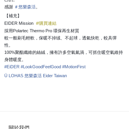
感謝
＃
悠樂森活
。
【補充】
#
購買連結
EIDER Mission
採用Polartec Thermo Pro 環保再生材質
較一般刷毛輕軟，保暖不掉绒、不起球，透氣快乾，較具彈
性。
100%聚酯纖維的絲絨，擁有許多空氣氣渦，可抓住暖空氣維持
身體暖度。
#
EiDER
#
LookGoodFeelGood
#
MotionFirst
Ü LOHAS 悠樂森活
Eider Taiwan
關於我們