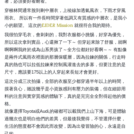
著，必須要好看耐看。
穿梭林間通常脫到剩中層衣，上稜線加透氣風衣，下雨才穿風
雨衣。 所以有一件長時間穿著低調又有質感的中層衣，是我小
EIDER Mission
小的願望。 這次的
就很符合我的期待。
我很怕穿毛衣，會刺刺的，我對衣服都小挑惕，好穿為優先，
所以這次拿到實品，心還揪了一下～ 但穿起來除了舒服，就啊
啊啊啊我終於成為山系男孩了～全方位都好好看啊～～ 有點像
是兩件式風雨衣裡面的那層保暖層，因為拉鍊的關係，行走時
真的熱也可以拉低拉鍊來控制風灌進去的多寡，但要注意的是
尺寸，應該要175以上的人穿起來長短才會更好。
這次分成三次拍攝，全部的衣服至少都穿過半年以上的時間，
摸著良心，雖說幾乎是小資族感到有壓力的裝備，但在細節用
料的注意與實穿質感的體驗下，真的是完完全全對得起他的價
格。
就像選擇Toyota或Audi,的確都可以載我們上山下海，可是體驗
過幾次也是明白他們的差異，但最後我覺得，不管選擇什麼，
生活的態度都不會因此而改變，因為出發冒險的心，永遠是自
己的。