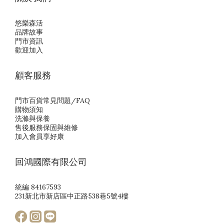
悠樂森活
品牌故事
門市資訊
歡迎加入
顧客服務
門市百貨常見問題/FAQ
購物須知
洗滌與保養
售後服務保固與維修
加入會員享好康
回鴻國際有限公司
統編 84167593
231新北市新店區中正路538巷5號4樓