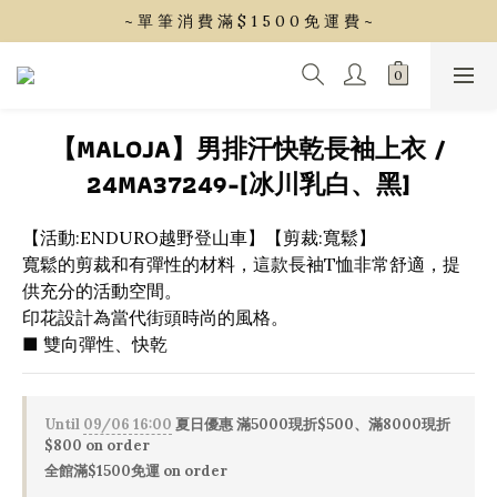
~ 單 筆 消 費 滿 $ 1 5 0 0 免 運 費 ~
~ 單 筆 消 費 滿 $ 1 5 0 0 免 運 費 ~
會 員 享 2% 點 數 回 饋 (1點=1元)
~ 單 筆 消 費 滿 $ 1 5 0 0 免 運 費 ~
【MALOJA】男排汗快乾長袖上衣 /
24MA37249-[冰川乳白、黑]
【活動:ENDURO越野登山車】【剪裁:寬鬆】
寬鬆的剪裁和有彈性的材料，這款長袖T恤非常舒適，提
供充分的活動空間。
印花設計為當代街頭時尚的風格。
■ 雙向彈性、快乾
Until
09/06 16:00
夏日優惠 滿5000現折$500、滿8000現折
$800 on order
全館滿$1500免運 on order