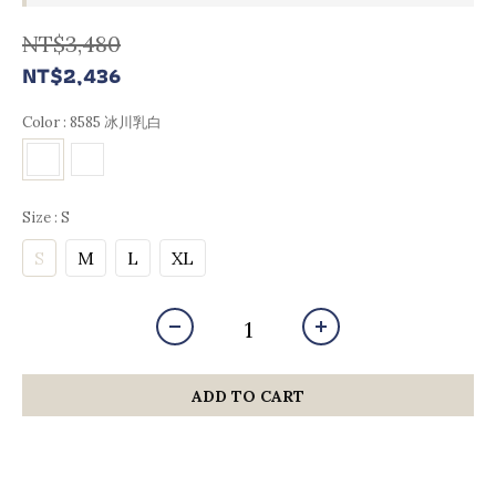
NT$3,480
NT$2,436
Color
: 8585 冰川乳白
Size
: S
S
M
L
XL
ADD TO CART