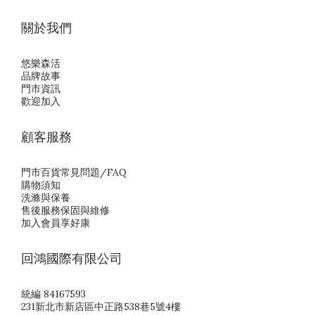
關於我們
悠樂森活
品牌故事
門市資訊
歡迎加入
顧客服務
門市百貨常見問題/FAQ
購物須知
洗滌與保養
售後服務保固與維修
加入會員享好康
回鴻國際有限公司
統編 84167593
231新北市新店區中正路538巷5號4樓