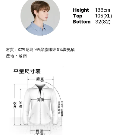
材質：82%尼龍 9%聚脂纖維 9%聚氨酯
產地：越南