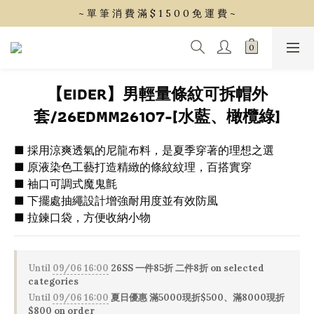
~ 單 筆 消 費 滿 $ 1 5 0 0 免 運 費 ~
~ 單 筆 消 費 滿 $ 1 5 0 0 免 運 費 ~
會 員 享 2% 點 數 回 饋 (1點=1元)
~ 單 筆 消 費 滿 $ 1 5 0 0 免 運 費 ~
【EIDER】男輕量條紋可拆帽外
套/26EDMM26107-[水藍、橄欖綠]
■ 採用涼爽透氣的尼龍布料，是夏季穿著的理想之選
■ 原液染色工藝打造精緻的條紋紋理，百搭實穿
■ 袖口可調式魔鬼氈
■ 下擺處抽繩設計增強耐用度並有效防風
■ 拉鍊口袋，方便收納小物
Until
09/06 16:00
26SS 一件85折 二件8折 on selected
categories
Until
09/06 16:00
夏日優惠 滿5000現折$500、滿8000現折
$800 on order