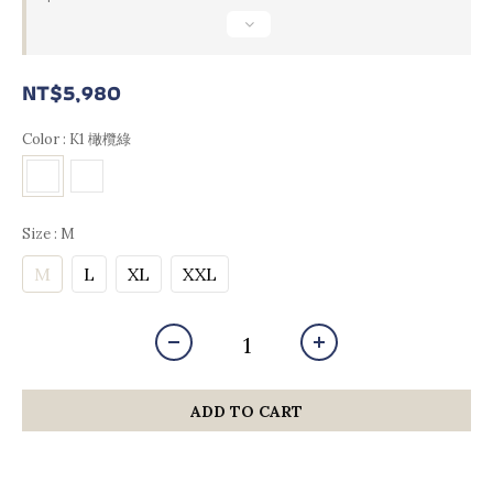
NT$5,980
Color
: K1 橄欖綠
Size
: M
M
L
XL
XXL
ADD TO CART