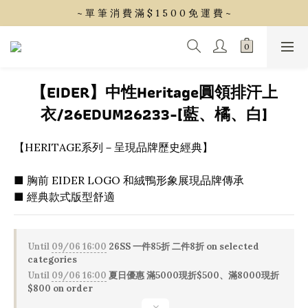
~ 單 筆 消 費 滿 $ 1 5 0 0 免 運 費 ~
~ 單 筆 消 費 滿 $ 1 5 0 0 免 運 費 ~
會 員 享 2% 點 數 回 饋 (1點=1元)
~ 單 筆 消 費 滿 $ 1 5 0 0 免 運 費 ~
【EIDER】中性Heritage圓領排汗上
衣/26EDUM26233-[藍、橘、白]
【HERITAGE系列－呈現品牌歷史經典】
■ 胸前 EIDER LOGO 和絨鴨形象展現品牌傳承
■ 經典款式版型舒適
Until
09/06 16:00
26SS 一件85折 二件8折 on selected
categories
Until
09/06 16:00
夏日優惠 滿5000現折$500、滿8000現折
$800 on order