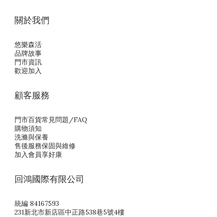
關於我們
悠樂森活
品牌故事
門市資訊
歡迎加入
顧客服務
門市百貨常見問題/FAQ
購物須知
洗滌與保養
售後服務保固與維修
加入會員享好康
回鴻國際有限公司
統編 84167593
231新北市新店區中正路538巷5號4樓