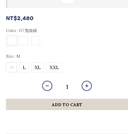
NT$2,480
Color
: O7 豔陽橘
Size
: M
M
L
XL
XXL
ADD TO CART