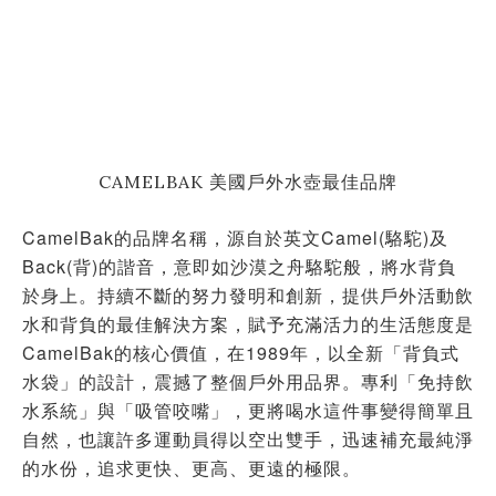
CAMELBAK 美國戶外水壺最佳品牌
CamelBak的品牌名稱，源自於英文Camel(駱駝)及
Back(背)的諧音，意即如沙漠之舟駱駝般，將水背負
於身上。持續不斷的努力發明和創新，提供戶外活動飲
水和背負的最佳解決方案，賦予充滿活力的生活態度是
CamelBak的核心價值，在1989年，以全新「背負式
水袋」的設計，震撼了整個戶外用品界。專利「免持飲
水系統」與「吸管咬嘴」，更將喝水這件事變得簡單且
自然，也讓許多運動員得以空出雙手，迅速補充最純淨
的水份，追求更快、更高、更遠的極限。