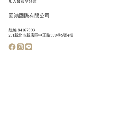
加入會員享好康
回鴻國際有限公司
統編 84167593
231新北市新店區中正路538巷5號4樓