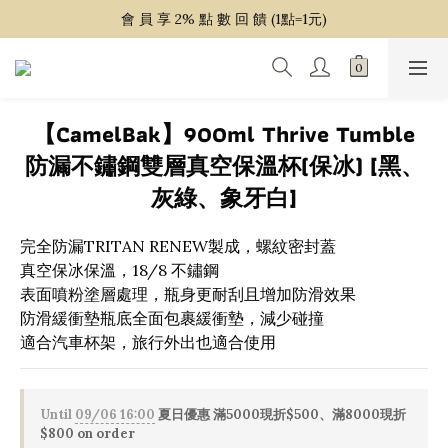
會 員 享 2% 點 數 回 饋 (1點=1元)
~ 單 筆 消 費 滿 $ 1 5 0 0 免 運 費 ~
~ 單 筆 消 費 滿 $ 1 5 0 0 免 運 費 ~
【CamelBak】900ml Thrive Tumble
防漏不鏽鋼雙層真空保溫杯(保冰) [黑、
灰綠、象牙白]
完全防漏TRITAN RENEW製成，螺紋密封蓋
真空保冰保溫，18/8 不鏽鋼
表面噴粉塗層處理，瓶身更耐刮且增加防滑效果
防滑緩衝墊瓶底全面包裹緩衝墊，減少碰撞
適合汽車杯架，旅行外出也適合使用
Until
09/06 16:00
夏日優惠 滿5000現折$500、滿8000現折
$800 on order