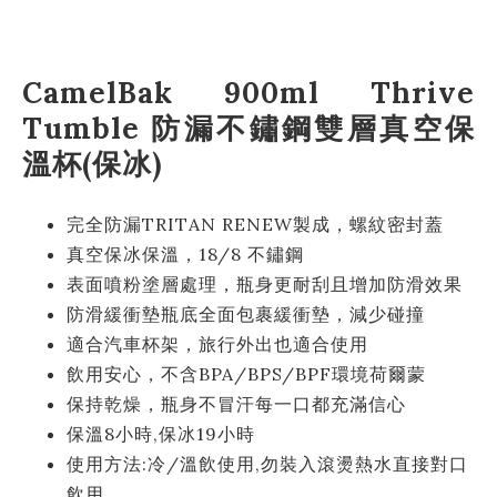
CamelBak 900ml Thrive
Tumble 防漏不鏽鋼雙層真空保
溫杯(保冰)
完全防漏TRITAN RENEW製成，螺紋密封蓋
真空保冰保溫，18/8 不鏽鋼
表面噴粉塗層處理，瓶身更耐刮且增加防滑效果
防滑緩衝墊瓶底全面包裹緩衝墊，減少碰撞
適合汽車杯架，旅行外出也適合使用
飲用安心，不含BPA/BPS/BPF環境荷爾蒙
保持乾燥，瓶身不冒汗每一口都充滿信心
保溫8小時,保冰19小時
使用方法:冷/溫飲使用,勿裝入滾燙熱水直接對口
飲用