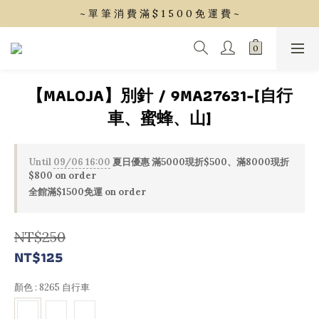
~ 單 筆 消 費 滿 $ 1 5 0 0 免 運 費 ~
~ 單 筆 消 費 滿 $ 1 5 0 0 免 運 費 ~
會 員 享 2% 點 數 回 饋 (1點=1元)
~ 單 筆 消 費 滿 $ 1 5 0 0 免 運 費 ~
【MALOJA】別針 / 9MA27631-[自行
車、蜜蜂、山]
Until
09/06 16:00
夏日優惠 滿5000現折$500、滿8000現折
$800 on order
全館滿$1500免運 on order
NT$250
NT$125
顏色
: 8265 自行車