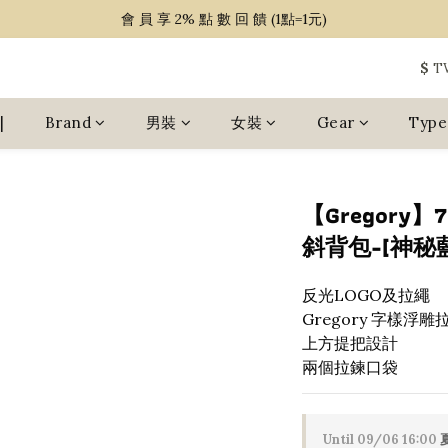
~ 單 筆 消 費 滿 $ 1 5 0 0 免 運 費 ~
會 員 享 2% 點 數 回 饋 (1點=1元)
~ 單 筆 消 費 滿 $ 1 5 0 0 免 運 費 ~
$
T
|
Brand
男裝
女裝
Gear
Type
【Gregory】7
斜背包-[神秘藍、
反光LOGO及拉繩
Gregory 字樣浮雕
上方提把設計
兩個拉鍊口袋
Until
09/06 16:00
夏