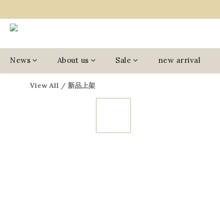
News
About us
Sale
new arrival
View All
/
新品上架