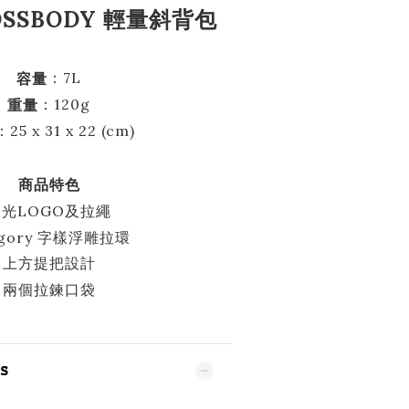
ROSSBODY 輕量斜背包
：7L
容量
：120g
重量
：25 x 31 x 22 (cm)
商品特色
反光LOGO及拉繩
egory 字樣浮雕拉環
上方提把設計
兩個拉鍊口袋
S