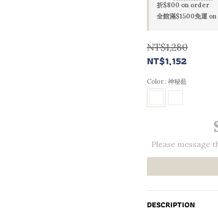
折$800 on order
全館滿$1500免運 on 
NT$1,280
NT$1,152
Color
: 神秘藍
Please message th
DESCRIPTION