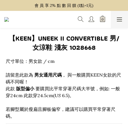
~ 單 筆 消 費 滿 $ 1 5 0 0 免 運 費 ~
會 員 享 2% 點 數 回 饋 (1點=1元)
~ 單 筆 消 費 滿 $ 1 5 0 0 免 運 費 ~
【KEEN】UNEEK II CONVERTIBLE 男/
女涼鞋 淺灰 1028668
尺寸單位：男女款 / cm
請留意此款為 
男女通用尺碼
， 與一般購買KEEN女款的尺
碼不同喔！
此款 
版型偏小
 要購買比平常穿著尺碼大半號，例如: 一般
穿24cm 此款穿24.5cm(US 6.5)。
若腳型屬於瘦扁且腳板偏窄，建議可以購買平常穿著尺
碼。