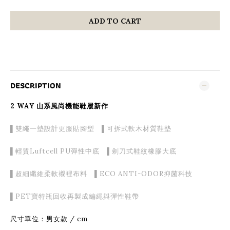
ADD TO CART
DESCRIPTION
2 WAY 山系風尚機能鞋履新作
▌雙繩一墊設計更服貼腳型 ▌可拆式軟木材質鞋墊
▌輕質Luftcell PU彈性中底 ▌剃刀式鞋紋橡膠大底
▌超細纖維柔軟襯裡布料 ▌ECO ANTI-ODOR抑菌科技
▌PET寶特瓶回收再製成編繩與彈性鞋帶
尺寸單位：男女款 / cm