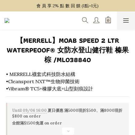
~ 單 筆 消 費 滿 $ 1 5 0 0 免 運 費 ~
會 員 享 2% 點 數 回 饋 (1點=1元)
~ 單 筆 消 費 滿 $ 1 5 0 0 免 運 費 ~
【MERRELL】MOAB SPEED 2 LTR
WATERPEOOF® 女防水登山健行鞋 榛果
棕 /ML038840
• MERRELL襪套式科技防水結構
•Cleansport NXT™生物抑菌技術
•Vibram® TC5+橡膠大底+山型刻痕設計
Until
09/06 16:00
夏日優惠 滿5000現折$500、滿8000現折
$800 on order
全館滿$1500免運 on order