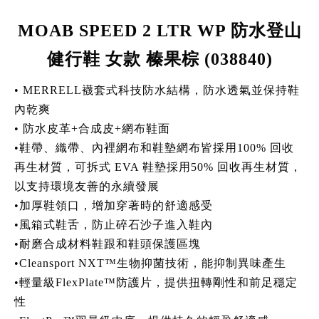
MOAB SPEED 2 LTR WP 防水登山
健行鞋 女款 榛果棕 (038840)
• MERRELL襪套式科技防水結構，防水透氣並保持鞋
內乾爽
• 防水皮革+合成皮+網布鞋面
•鞋帶、織帶、內裡網布和鞋墊網布皆採用100% 回收
再生材質，可拆式 EVA 鞋墊採用50% 回收再生材質，
以支持環境友善的永續發展
•加厚鞋領口，增加穿著時的舒適感受
•風箱式鞋舌，防止碎石沙子進入鞋內
•耐磨合成材料鞋跟和鞋頭保護區塊
•Cleansport NXT™生物抑菌技術，能抑制異味產生
•輕量級FlexPlate™防護片，提供扭轉剛性和前足穩定
性