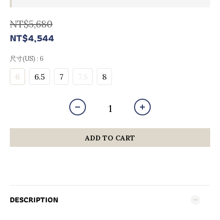
NT$5,680
NT$4,544
尺寸(US)
: 6
6
6.5
7
7.5
8
ADD TO CART
DESCRIPTION