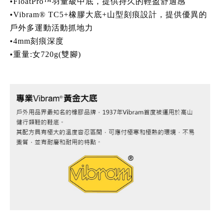
•FloatPro™羽量級中底，提供持久的輕盈舒適感
•Vibram® TC5+橡膠大底+山型刻痕設計，提供優異的
戶外多運動活動抓地力
•4mm刻痕深度
•重量:女720g(雙腳)