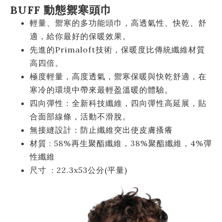
BUFF 動態禦寒頭巾
輕量、禦寒的多功能頭巾，高透氣性、快乾、舒
適，給你最好的保暖效果。
先進的Primaloft技術，保暖度比傳統纖維材質
高四倍。
極度輕量，高度透氣，禦寒保暖與快乾舒適，在
寒冷的環境中帶來最輕盈溫暖的體驗。
四向彈性：全新科技纖維，四向彈性高延展，貼
合面部線條，活動不滑脫。
無接縫設計：防止纖維突出使皮膚搔癢
材質 : 58%再生聚酯纖維，38%聚酯纖維，4%彈
性纖維
尺寸 : 22.3x53公分(平量)