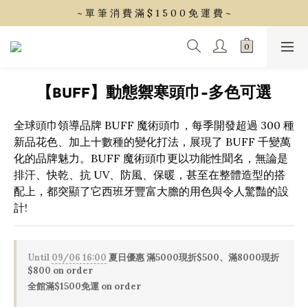
~ 單 筆 消 費 滿 $ 1 5 0 0 免 運 費 ~
~ 單 筆 消 費 滿 $ 1 5 0 0 免 運 費 ~
會 員 享 2% 點 數 回 饋 (1點=1元)
~ 單 筆 消 費 滿 $ 1 5 0 0 免 運 費 ~
【BUFF】動態禦寒頭巾-多色可選
全球頭巾領導品牌 BUFF 魔術頭巾，每季開發超過 300 種
新品花色、加上十數種的變化打法，展現了 BUFF 千變萬
化的品牌魅力。BUFF 魔術頭巾更以功能性聞名，無論是
排汗、快乾、抗 UV、防風、保暖，甚至在整體造型的搭
配上，都突顯了它西班牙豐富大膽的用色與令人驚豔的設
計!
Until
09/06 16:00
夏日優惠 滿5000現折$500、滿8000現折
$800 on order
全館滿$1500免運 on order