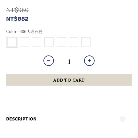
NT$980
NT$882
Color
: 686大理石粉
ADD TO CART
DESCRIPTION