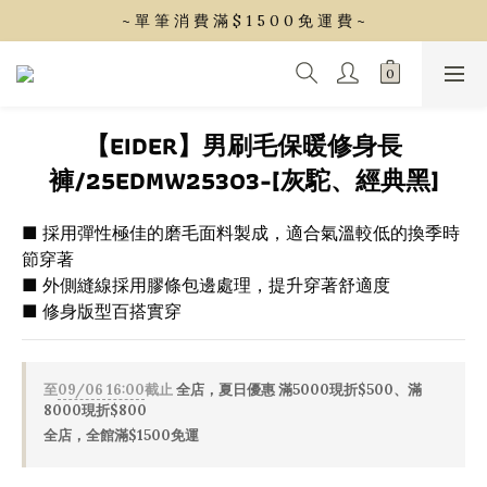
~ 單 筆 消 費 滿 $ 1 5 0 0 免 運 費 ~
~ 單 筆 消 費 滿 $ 1 5 0 0 免 運 費 ~
會 員 享 2% 點 數 回 饋 (1點=1元)
~ 單 筆 消 費 滿 $ 1 5 0 0 免 運 費 ~
【EIDER】男刷毛保暖修身長
褲/25EDMW25303-[灰駝、經典黑]
■ 採用彈性極佳的磨毛面料製成，適合氣溫較低的換季時
節穿著
■ 外側縫線採用膠條包邊處理，提升穿著舒適度
■ 修身版型百搭實穿
至
09/06 16:00
截止
全店，夏日優惠 滿5000現折$500、滿
8000現折$800
全店，全館滿$1500免運