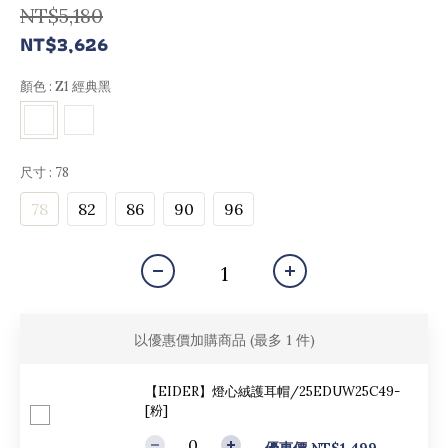
NT$5,180
NT$3,626
顏色
: Z1 經典黑
尺寸
: 78
78
82
86
90
96
以優惠價加購商品
(最多 1 件)
【EIDER】燈心絨護耳帽/25EDUW25C49-
[粉]