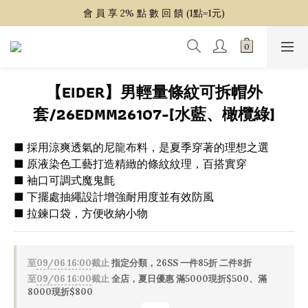
~ 單 筆 消 費 滿 $ 1 5 0 0 免 運 費 ~
會 員 享 2% 點 數 回 饋 (1點=1元)
~ 單 筆 消 費 滿 $ 1 5 0 0 免 運 費 ~
【EIDER】男輕量條紋可拆帽外
套/26EDMM26107-[水藍、橄欖綠]
■ 採用涼爽透氣的尼龍布料，是夏季穿著的理想之選
■ 原液染色工藝打造精緻的條紋紋理，百搭實穿
■ 袖口可調式魔鬼氈
■ 下擺處抽繩設計增強耐用度並有效防風
■ 拉鍊口袋，方便收納小物
至
09/06 16:00
截止
指定分類，26SS 一件85折 二件8折
至
09/06 16:00
截止
全店，夏日優惠 滿5000現折$500、滿
8000現折$800