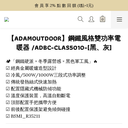
~ 單 筆 消 費 滿 $ 1 5 0 0 免 運 費 ~
會 員 享 2% 點 數 回 饋 (1點=1元)
~ 單 筆 消 費 滿 $ 1 5 0 0 免 運 費 ~
【ADAMOUTDOOR】鋼鐵風格雙功率電
暖器 /ADBC-CLAS5010-[黑、灰]
🏕️「鋼鐵硬派 × 冬季露營感 × 黑色軍工風」🔥
☑ 經典金屬暖爐造型設計
☑ 冷風/500W/1000W三段式功率調整
☑ 傳統發熱絲式快速加熱
☑ 配置隱藏式機械防傾功能
☑ 溫度保護裝置，高溫自動斷電
☑ 頂部配置手把攜帶方便
☑ 前後配置保護架避免傾倒碰撞
☑ BSMI_R35211