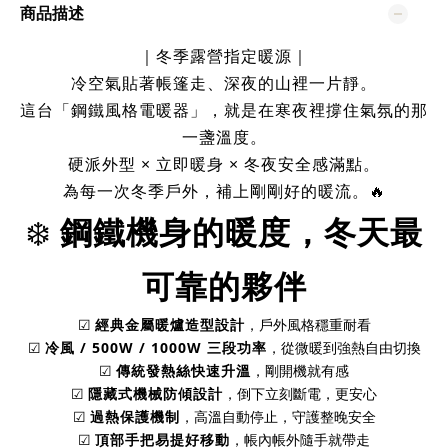
商品描述
｜冬季露營指定暖源｜
冷空氣貼著帳篷走、深夜的山裡一片靜。
這台「鋼鐵風格電暖器」，就是在寒夜裡撐住氣氛的那
一盞溫度。
硬派外型 × 立即暖身 × 冬夜安全感滿點。
為每一次冬季戶外，補上剛剛好的暖流。🔥
❄️
鋼鐵機身的暖度，冬天最
可靠的夥伴
☑
經典金屬暖爐造型設計
，戶外風格穩重耐看
☑
冷風 / 500W / 1000W 三段功率
，從微暖到強熱自由切換
☑
傳統發熱絲快速升溫
，剛開機就有感
☑
隱藏式機械防傾設計
，倒下立刻斷電，更安心
☑
過熱保護機制
，高溫自動停止，守護整晚安全
☑
頂部手把易提好移動
，帳內帳外隨手就帶走