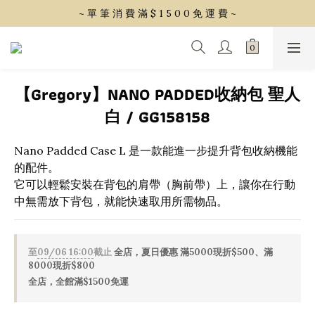
~ 單 筆 消 費 滿 $ 1 5 0 0 免 運 費 ~
~ 單 筆 消 費 滿 $ 1 5 0 0 免 運 費 ~
會 員 享 2% 點 數 回 饋 (1點=1元)
~ 單 筆 消 費 滿 $ 1 5 0 0 免 運 費 ~
【Gregory】NANO PADDED收納包 聖人
白 / GG158158
Nano Padded Case L 是一款能進一步提升背包收納機能
的配件。
它可以輕鬆安裝在背包的肩帶（胸前帶）上，讓你在行動
中無需放下背包，就能快速取用所需物品。
至
09/06 16:00
截止
全店，夏日優惠 滿5000現折$500、滿
8000現折$800
全店，全館滿$1500免運