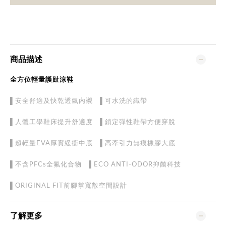
商品描述
全方位輕量護趾涼鞋
▌安全舒適及快乾透氣內襯 ▌可水洗的織帶
▌人體工學鞋床提升舒適度 ▌鎖定彈性鞋帶方便穿脫
▌超輕量EVA厚實緩衝中底 ▌高牽引力無痕橡膠大底
▌不含PFCs全氟化合物 ▌ECO ANTI-ODOR抑菌科技
▌ORIGINAL FIT前腳掌寬敞空間設計
了解更多