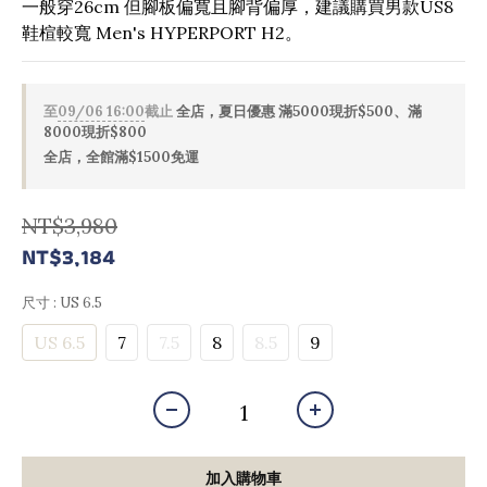
一般穿26cm 但腳板偏寬且腳背偏厚，建議購買男款US8
鞋楦較寬 Men's HYPERPORT H2。
至
09/06 16:00
截止
全店，夏日優惠 滿5000現折$500、滿
8000現折$800
全店，全館滿$1500免運
NT$3,980
NT$3,184
尺寸
: US 6.5
US 6.5
7
7.5
8
8.5
9
加入購物車