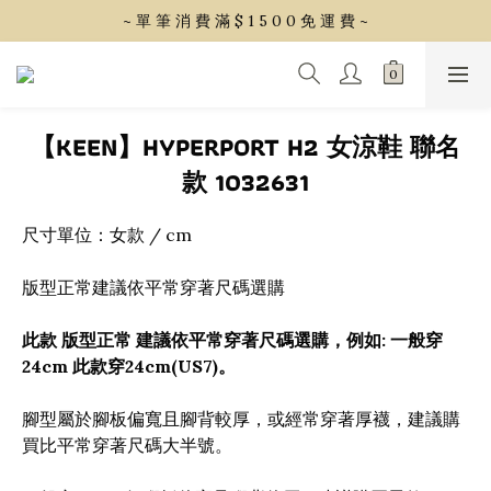
~ 單 筆 消 費 滿 $ 1 5 0 0 免 運 費 ~
~ 單 筆 消 費 滿 $ 1 5 0 0 免 運 費 ~
會 員 享 2% 點 數 回 饋 (1點=1元)
~ 單 筆 消 費 滿 $ 1 5 0 0 免 運 費 ~
【KEEN】HYPERPORT H2 女涼鞋 聯名
款 1032631
尺寸單位：女款 / cm
版型正常建議依平常穿著尺碼選購
此款 版型正常 建議依平常穿著尺碼選購，例如: 一般穿
24cm 此款穿24cm(US7)。
腳型屬於腳板偏寬且腳背較厚，或經常穿著厚襪，建議購
買比平常穿著尺碼大半號。