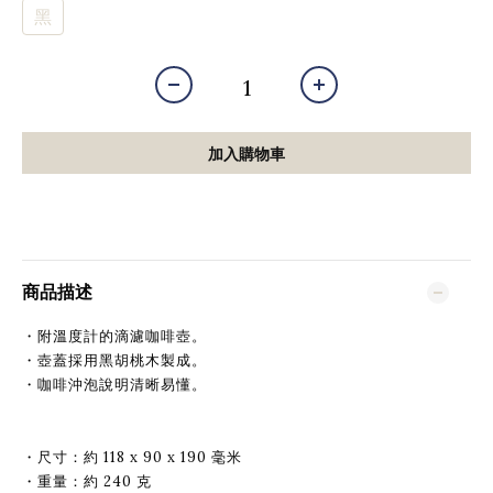
黑
加入購物車
商品描述
・附溫度計的滴濾咖啡壺。
・壺蓋採用黑胡桃木製成。
・咖啡沖泡說明清晰易懂。
・尺寸：約 118 x 90 x 190 毫米
・重量：約 240 克