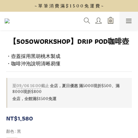
~ 單 筆 消 費 滿 $ 1 5 0 0 免 運 費 ~
~ 單 筆 消 費 滿 $ 1 5 0 0 免 運 費 ~
會 員 享 2% 點 數 回 饋 (1點=1元)
~ 單 筆 消 費 滿 $ 1 5 0 0 免 運 費 ~
【5050WORKSHOP】DRIP POD咖啡壺
・壺蓋採用黑胡桃木製成
・咖啡沖泡說明清晰易懂
至
09/06 16:00
截止
全店，夏日優惠 滿5000現折$500、滿
8000現折$800
全店，全館滿$1500免運
NT$1,580
顏色
: 黑