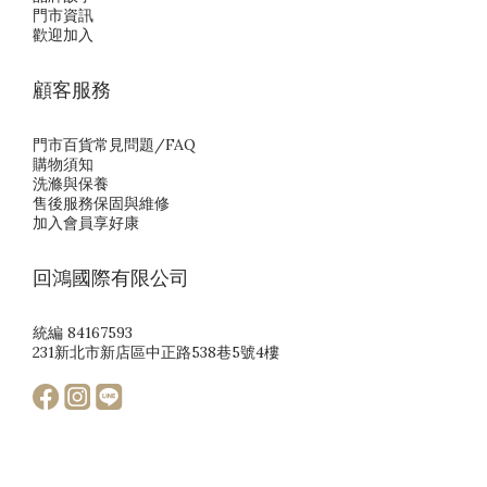
門市資訊
歡迎加入
顧客服務
門市百貨常見問題/FAQ
購物須知
洗滌與保養
售後服務保固與維修
加入會員享好康
回鴻國際有限公司
統編 84167593
231新北市新店區中正路538巷5號4樓