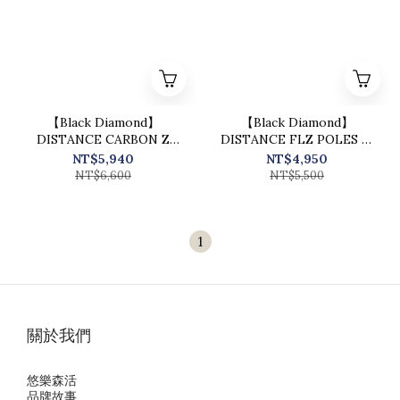
【Black Diamond】
【Black Diamond】
DISTANCE CARBON Z
DISTANCE FLZ POLES 鋁
POLES (Ultra Blue) S22 登
合金摺疊登山杖 錫灰
NT$5,940
NT$4,950
山杖 / 112535
/1100112533
NT$6,600
NT$5,500
1
關於我們
悠樂森活
品牌故事