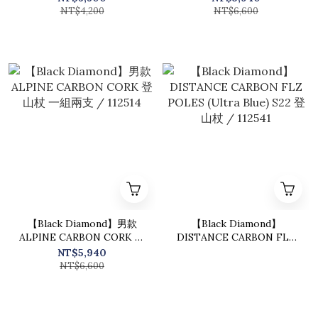
112515
NT$4,200
NT$6,600
【Black Diamond】男款
【Black Diamond】
ALPINE CARBON CORK 登
DISTANCE CARBON FLZ
山杖 一組兩支 / 112514
POLES (Ultra Blue) S22 登
NT$5,940
山杖 / 112541
NT$6,600