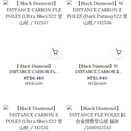
【 Black Diamond】
【Black Diamond】W
DISTANCE CARBON FLZ
DISTANCE CARBON Z
POLES (Ultra Blue) S22 登
POLES (Dark Patina) S22
NT$6,480
NT$5,940
山杖 / 112537
登山杖/ 112536
NT$7,200
NT$6,600