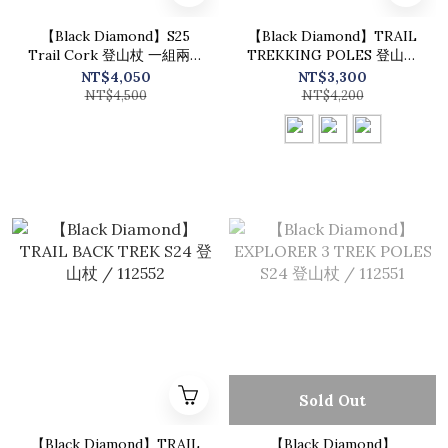
【Black Diamond】S25
【Black Diamond】TRAIL
Trail Cork 登山杖 一組兩支
TREKKING POLES 登山杖
/ 110065
一組兩支 / 110045
NT$4,050
NT$3,300
NT$4,500
NT$4,200
Sold Out
【Black Diamond】TRAIL
【Black Diamond】