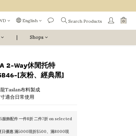
WD
English
Search Products
|
Shops
LA 2-Way休閒托特
5B46-[灰粉、經典黑]
Taslan布料製成
尺寸適合日常使用
5服飾配件 一件8折 二件7折 on selected
日優惠 滿5000現折$500、滿8000現