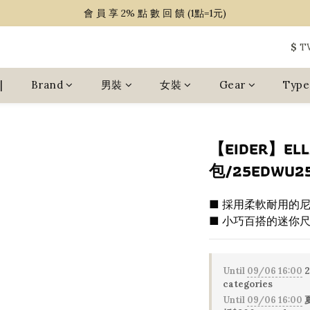
~ 單 筆 消 費 滿 $ 1 5 0 0 免 運 費 ~
會 員 享 2% 點 數 回 饋 (1點=1元)
~ 單 筆 消 費 滿 $ 1 5 0 0 免 運 費 ~
$
T
|
Brand
男裝
女裝
Gear
Type
【EIDER】EL
包/25EDWU2
■ 採用柔軟耐用的尼龍
■ 小巧百搭的迷你
Until
09/06 16:00
2
categories
Until
09/06 16:00
夏