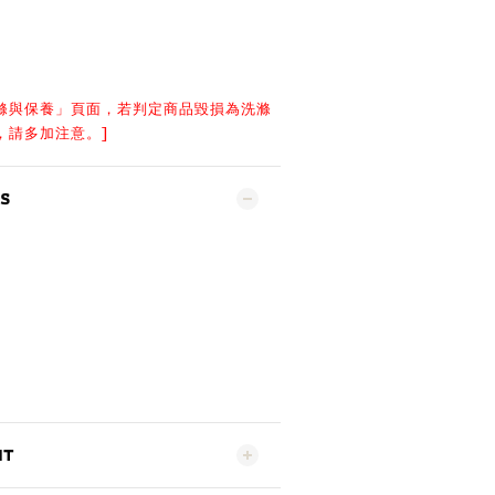
滌與保養
」頁面，若判定商品毀損為洗滌
，請多加注意。]
S
NT