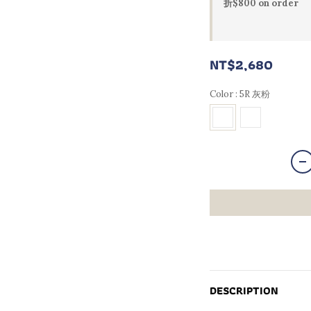
折$800 on order
NT$2,680
Color
: 5R 灰粉
DESCRIPTION