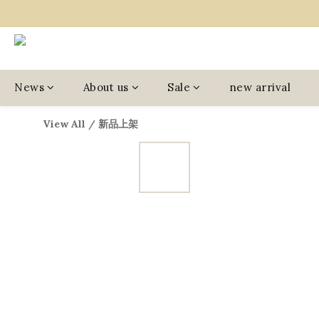
News
About us
Sale
new arrival
View All
/
新品上架