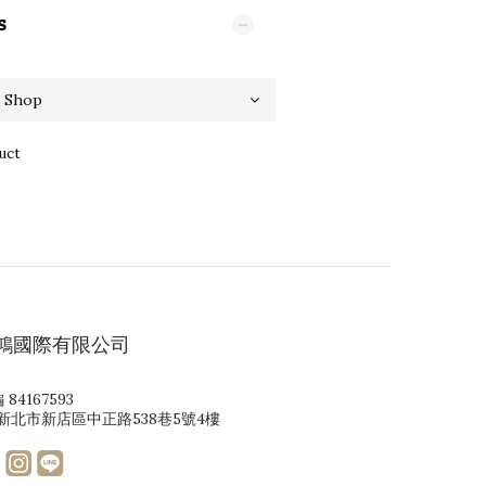
S
uct
鴻國際有限公司
 84167593
1新北市新店區中正路538巷5號4樓