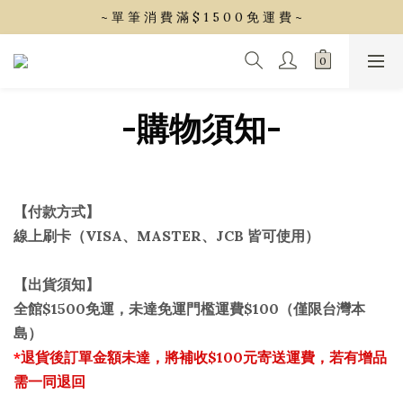
~ 單 筆 消 費 滿 $ 1 5 0 0 免 運 費 ~
~ 單 筆 消 費 滿 $ 1 5 0 0 免 運 費 ~
會 員 享 2% 點 數 回 饋 (1點=1元)
~ 單 筆 消 費 滿 $ 1 5 0 0 免 運 費 ~
-購物須知-
【付款方式】
線上刷卡（VISA、MASTER、JCB 皆可使用）
【出貨須知
】
全館$1500免運，未達免運門檻運費$100
（僅限台灣本
島）
*
退貨後訂單金額未達，將補收$100元寄送運費，若有增品
需一同退回