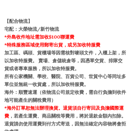
【
配合物流
】
宅配：大榮物流/新竹物流
*
外島收件地址需加收$100聯運費
*特殊服務區域使用郵寄出貨，或另加收特服費
加工區、碼頭、貨櫃場等因需核對嘜頭文件，入櫃上架，所
以加收特服費。 賣場、倉儲統倉等，因憑單交貨、排隊交
貨或者專車服務，所以加收特服費。
所有公家機關、學校、醫院、百貨公司、世貿中心等同址多
單位並無統一收貨處，所以加收特服費。
海外：順豐速運（依物流公司規定收費，需自行負擔到收件
地可能產生的關稅費用）
*
海外訂單恕無法辦理換貨。退貨須自行寄回及負擔國際運
費
，若產生運費、商品關稅等費用，將於退款金額內扣除。
退貨請勿使用運費到付方式寄送，因無法確定內容物將會拒