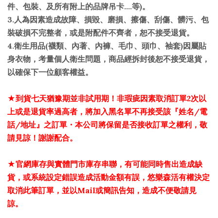
件、包裝、及所有附上的品牌吊卡....等)
。
3.人為因素造成故障、損毀、磨損、擦傷、刮傷、髒污、包
裝破損不完整者，或是附配件不齊者，恕不接受退貨。
4.衛生用品(襪類、內著、內褲、毛巾、頭巾、袖套)因屬貼
身衣物
，
考量個人衛生問題，商品經拆封後恕不接受退貨，
以確保下一位顧客權益。
★到貨七天猶豫期並非試用期！
非瑕疵因素取消訂單2次以
上或是退貨率過高者，將加入黑名單不再接受該『姓名/電
話/地址』之訂單・本公司將保留是否接收訂單之權利，敬
請見諒！謝謝配合。
★官網庫存與實體門市庫存串聯，有可能同時售出造成缺
貨，或系統設定錯誤造成活動金額有誤，悠樂森活有權決定
取消此筆訂單，並以Mail或簡訊告知，造成不便敬請見
諒。