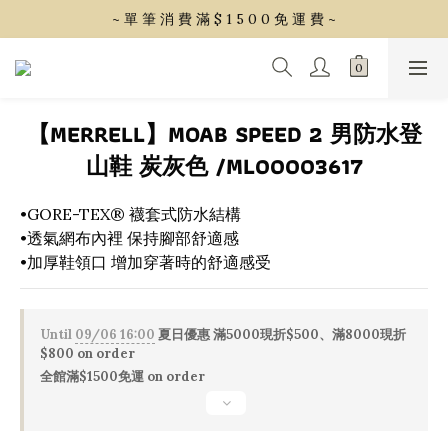
~ 單 筆 消 費 滿 $ 1 5 0 0 免 運 費 ~
~ 單 筆 消 費 滿 $ 1 5 0 0 免 運 費 ~
會 員 享 2% 點 數 回 饋 (1點=1元)
~ 單 筆 消 費 滿 $ 1 5 0 0 免 運 費 ~
【MERRELL】MOAB SPEED 2 男防水登
山鞋 炭灰色 /ML00003617
•GORE-TEX® 襪套式防水結構
•透氣網布內裡 保持腳部舒適感
•加厚鞋領口 增加穿著時的舒適感受
Until
09/06 16:00
夏日優惠 滿5000現折$500、滿8000現折
$800 on order
全館滿$1500免運 on order