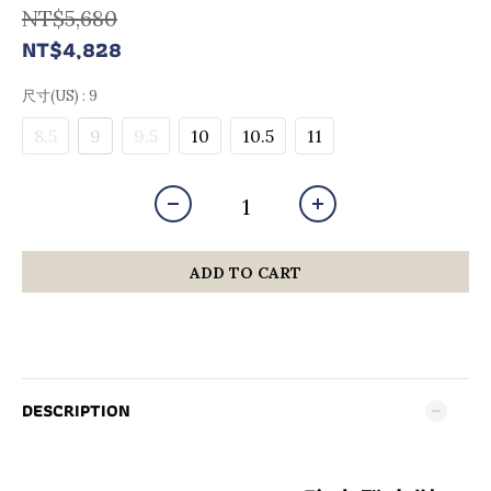
NT$5,680
NT$4,828
尺寸(US)
: 9
8.5
9
9.5
10
10.5
11
ADD TO CART
DESCRIPTION