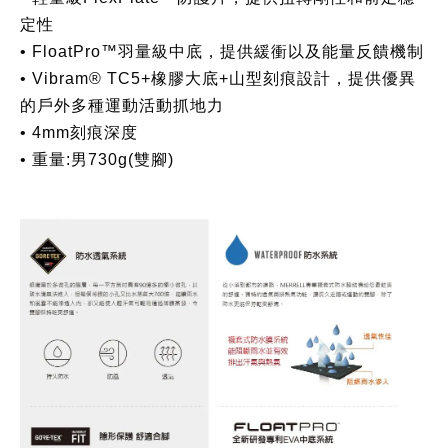
定性
• FloatPro™羽量級中底，提供緩衝以及能量反饋機制
• Vibram® TC5+橡膠大底+山型刻痕設計，提供優異
的戶外多種運動活動抓地力
• 4mm刻痕深度
• 重量:男730g(雙腳)