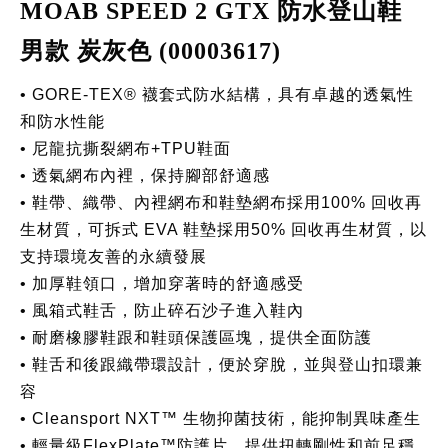
MOAB SPEED 2 GTX 防水登山鞋
男款 炭灰色 (00003617)
• GORE-TEX® 襪套式防水結構，具有卓越的透氣性
和防水性能
• 尼龍抗撕裂網布+TPU鞋面
• 透氣網布內裡，保持腳部舒適感
• 鞋帶、織帶、內裡網布和鞋墊網布採用100% 回收再
生材質，可拆式 EVA 鞋墊採用50% 回收再生材質，以
支持環境友善的永續發展
• 加厚鞋領口，增加穿著時的舒適感受
• 風箱式鞋舌，防止碎石沙子進入鞋內
• 耐磨橡膠鞋跟和鞋頭保護區塊，提供全面防護
• 鞋舌和後跟織帶環設計，便於穿脫，並與登山扣環兼
容
• Cleansport NXT™ 生物抑菌技術，能抑制異味產生
• 輕量級FlexPlate™防護片，提供扭轉剛性和前足穩