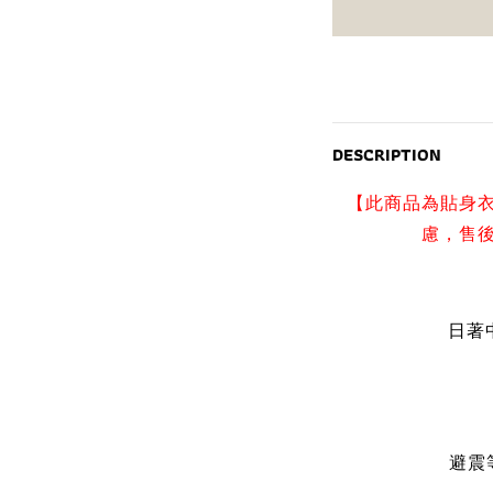
DESCRIPTION
【此商品為貼身
慮，售
日著中
避震