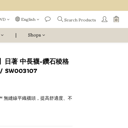
WD
English
Search Products
|
Shops
ol】日著 中長襪-鑽石稜格
SW003107
amless™ 無縫線平織襪頭，提高舒適度、不