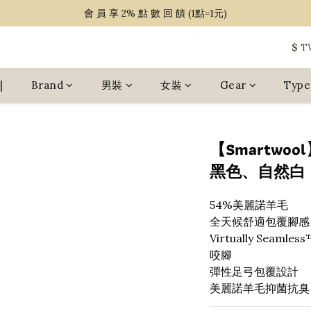
~ 單 筆 消 費 滿 $ 1 5 0 0 免 運 費 ~
會 員 享 2% 點 數 回 饋 (1點=1元)
~ 單 筆 消 費 滿 $ 1 5 0 0 免 運 費 ~
$
T
|
Brand
男裝
女裝
Gear
Type
【Smartwo
黑色、自然白 / 
54%美麗諾羊毛
全天候舒適包覆腳感
Virtually Se
咬腳
彈性足弓包覆設計
美麗諾羊毛抑菌抗臭