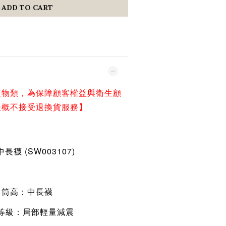
ADD TO CART
衣物類，為保障顧客權益與衛生顧
後概不接受退換貨服務】
長襪 (SW003107)
筒高：中長襪
等級：局部輕量減震