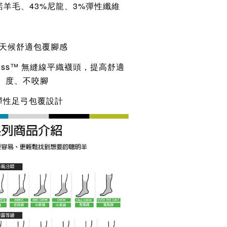
諾羊毛、43%尼龍、3%彈性纖維
全天候舒適包覆腳感
Seamless™ 無縫線平織襪頭，提高舒適
度、不咬腳
彈性足弓包覆設計