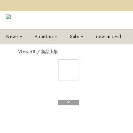
News
About us
Sale
new arrival
View All
/
新品上架