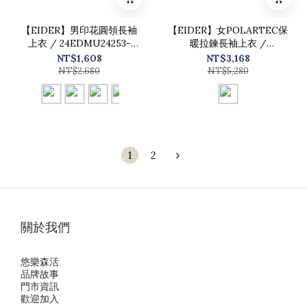
【EIDER】男印花圓領長袖
【EIDER】女POLARTEC保
上衣 / 24EDMU24253-
暖拉鍊長袖上衣 /
[綠、黑、棕、白]
24EDWU24231-[經典黑]
NT$1,608
NT$3,168
NT$2,680
NT$5,280
1
2
關於我們
悠樂森活
品牌故事
門市資訊
歡迎加入