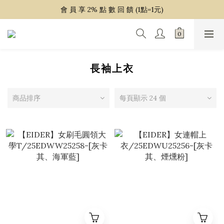
~ 單 筆 消 費 滿 $ 1 5 0 0 免 運 費 ~
會 員 享 2% 點 數 回 饋 (1點=1元)
~ 單 筆 消 費 滿 $ 1 5 0 0 免 運 費 ~
長袖上衣
商品排序
每頁顯示 24 個