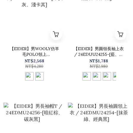
【EIDER】男WOOLY仿羊
【EIDER】男圓領長袖上衣
毛POLO領上
/ 24EDUU24255-[藍、燕
衣/24EDMW24262-[木炭
麥、灰、黑]
NT$2,568
NT$1,788
灰、淺卡其]
NT$4,280
NT$2,980