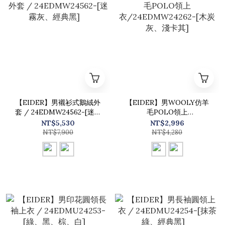
【EIDER】男襯衫式鵝絨外
【EIDER】男WOOLY仿羊
套 / 24EDMW24562-[迷霧
毛POLO領上
灰、經典黑]
衣/24EDMW24262-[木炭
NT$5,530
NT$2,996
灰、淺卡其]
NT$7,900
NT$4,280