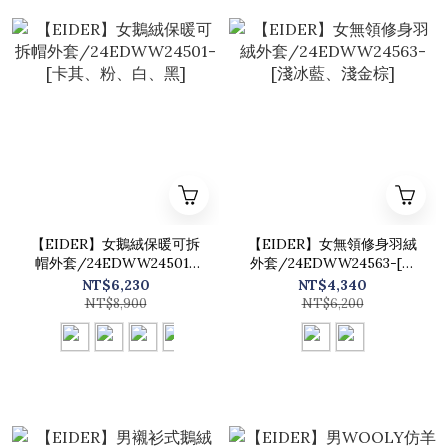
【EIDER】女鵝絨保暖可拆
【EIDER】女無領修身羽絨
帽外套/24EDWW24501-
外套/24EDWW24563-[淺
[卡其、粉、白、黑]
冰藍、淺金棕]
NT$6,230
NT$4,340
NT$8,900
NT$6,200