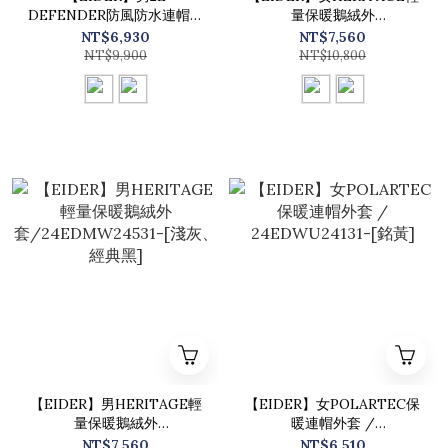
DEFENDER防風防水連帽外
量保暖鵝絨外
套/24EDMU24101-[木炭
套/24EDWW24531-[淺
NT$6,930
NT$7,560
灰、燕麥灰]
灰、經典黑]
NT$9,900
NT$10,800
【EIDER】男HERITAGE輕
【EIDER】女POLARTEC保
量保暖鵝絨外
暖連帽外套 /
套/24EDMW24531-[淺灰、
24EDWU24131-[銘黃]
NT$7,560
NT$6,510