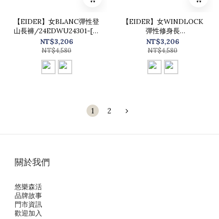
【EIDER】女BLANC彈性登
【EIDER】女WINDLOCK
山長褲/24EDWU24301-[淺
彈性修身長
卡其、經典黑]
褲/24EDWU24311-[淺米
NT$3,206
NT$3,206
褐、經典黑]
NT$4,580
NT$4,580
1
2
關於我們
悠樂森活
品牌故事
門市資訊
歡迎加入