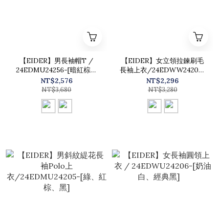
【EIDER】男長袖帽T /
【EIDER】女立領拉鍊刷毛
24EDMU24256-[暗紅棕、
長袖上衣/24EDWW24205-
碳灰黑]
[深黑灰、燕麥灰]
NT$2,576
NT$2,296
NT$3,680
NT$3,280