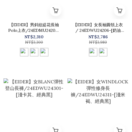
【EIDER】男斜紋緹花長袖
【EIDER】女長袖圓領上衣
Polo上衣/24EDMU24205-
/ 24EDWU24206-[奶油
[綠、紅棕、黑]
白、經典黑]
NT$2,310
NT$2,786
NT$3,300
NT$3,980