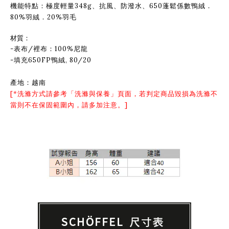
機能特點：極度輕量348g、抗風、防潑水、650蓬鬆係數鴨絨．
80%羽絨．20%羽毛
材質：
-表布/裡布：100%尼龍
-填充650FP鴨絨, 80/20
產地：越南
[*洗滌方式請參考「
洗滌與保養
」頁面，若判定商品毀損為洗滌不
當則不在保固範圍內，請多加注意。]