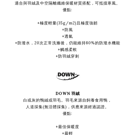
適合與羽絨及中空隔離纖維保暖材質搭配，可抵擋寒風。
優點:
+極度輕量(35g/m2)且極度強韌
+防風
+透氣
+防潑水，20次正常洗滌後，仍能維持80%的防潑水機能
+觸感柔軟
+防羽絨穿刺
DOWN 羽絨
白或灰的鴨絨或羽毛。羽毛來源自飼養食用鴨，
人道採集(無活體採集)，供應來源經過認證。
優點:
+最佳保暖度
+最輕