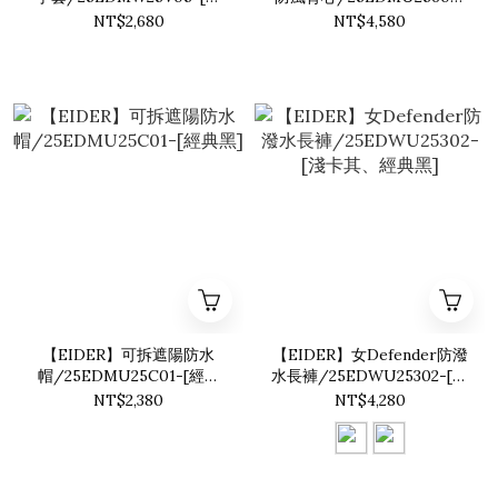
碳灰]
[淺卡其、經典黑]
NT$2,680
NT$4,580
【EIDER】可拆遮陽防水
【EIDER】女Defender防潑
帽/25EDMU25C01-[經典
水長褲/25EDWU25302-[淺
黑]
卡其、經典黑]
NT$2,380
NT$4,280