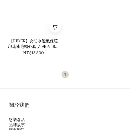
【EIDER】女防水透氣保暖
印花連毛帽外套 / 9EIV4922
潑墨綠
NT$13,800
1
關於我們
悠樂森活
品牌故事