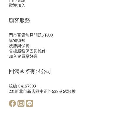
門市資訊
歡迎加入
顧客服務
門市百貨常見問題/FAQ
購物須知
洗滌與保養
售後服務保固與維修
加入會員享好康
回鴻國際有限公司
統編 84167593
231新北市新店區中正路538巷5號4樓