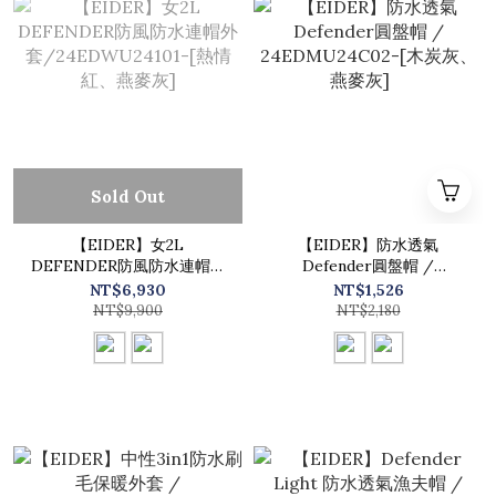
Sold Out
【EIDER】女2L
【EIDER】防水透氣
DEFENDER防風防水連帽外
Defender圓盤帽 /
套/24EDWU24101-[熱情
24EDMU24C02-[木炭灰、
NT$6,930
NT$1,526
紅、燕麥灰]
燕麥灰]
NT$9,900
NT$2,180