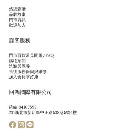
悠樂森活
品牌故事
門市資訊
歡迎加入
顧客服務
門市百貨常見問題/FAQ
購物須知
洗滌與保養
售後服務保固與維修
加入會員享好康
回鴻國際有限公司
統編 84167593
231新北市新店區中正路538巷5號4樓