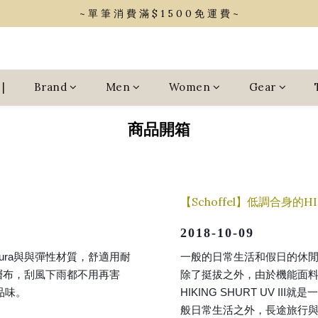
~ 單 筆 消 費 滿 $ 1 5 0 0 免 運 費 ~
~ 單 筆 消 費 滿 $ 1 5 0 0 免 運 費 ~
會 員 享 2% 點 數 回 饋 (1點=1元)
~ 單 筆 消 費 滿 $ 1 5 0 0 免 運 費 ~
|
Brand
Men
Women
Gear
商品開箱
【Schoffel】低調合身的HI
2018-10-09
dura與與彈性材質，舒適用耐
一般的日常生活和假日的休
2層布，刮風下雨都不用再害
除了挺拔之外，由於機能面
品味。
HIKING SHURT UV 
般日常生活之外，長途旅行