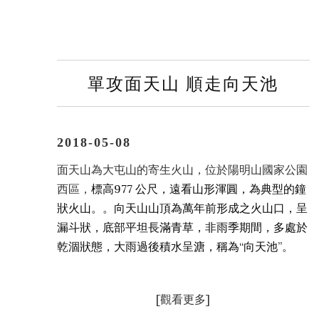
單攻面天山 順走向天池
2018-05-08
面天山為大屯山的寄生火山，位於陽明山國家公園
標高
977
公尺，遠看山形渾圓，為典型的鐘
西區，
狀火山。。向天山山頂為萬年前形成之火山口，呈
漏斗狀，底部平坦長滿青草，非雨季期間，多處於
乾涸狀態，大雨過後積水呈溏，稱為
“
向天池
”
。
[
觀看更多]