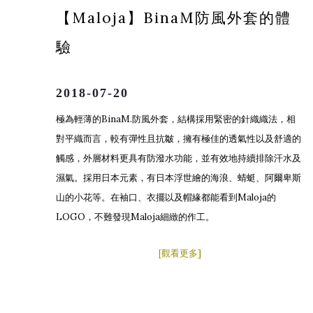
【Maloja
】BinaM
防風外套的體
驗
2018-07-20
BinaM.
極為輕薄的
防風外套，結構採用緊密的針織織法，相
對平織而言，較有彈性且抗皺，擁有極佳的透氣性以及舒適的
觸感，外層材料更具有防潑水功能，並有效地持續排除汗水及
濕氣。採用日本元素，有日本浮世繪的海浪、蜻蜓、阿爾卑斯
Maloja
山的小花等。在袖口、衣擺以及帽緣都能看到
的
LOGO
Maloja
，不難發現
細緻的作工。
]
[
觀看更多