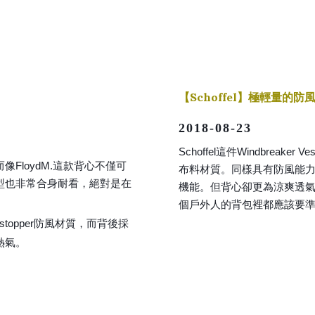
【
Schoffel
】極輕量的防
2018-08-23
Schoffel這件Windbreaker
FloydM.這款背心不僅可
布料材質。同樣具有防風能力
型也非常合身耐看，絕對是在
機能。但背心卻更為涼爽透
個戶外人的背包裡都應該要
stopper防風材質，而背後採
熱氣。