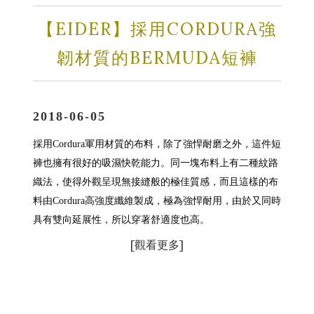
【EIDER】採用CORDURA強
韌材質的BERMUDA短褲
2018-06-05
採用
軍用材質的布料，除了強悍耐磨之外，這件短
Cordura
褲也擁有很好的吸濕快乾能力。
同一塊布料上有二種紋路
織法，使得外觀呈現無接縫般的極佳質感，而且這樣的布
料
由
高強度纖維製成
，極為強悍耐用，由於又同時
Cordura
具有雙向延展性，所以穿著舒適度也高。
[
觀看更多]