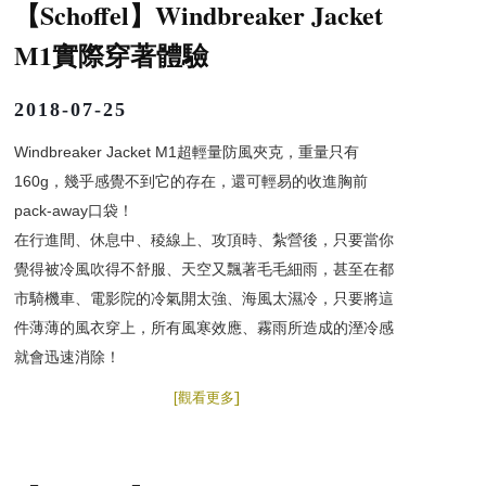
Schoffel
Windbreaker Jacket
【
】
M1
實際穿著體驗
2018-07-25
Windbreaker Jacket M1超輕量防風夾克，重量只有
160g，幾乎感覺不到它的存在，還可輕易的收進胸前
pack-away口袋！
在行進間、休息中、稜線上、攻頂時、紮營後，只要當你
覺得被冷風吹得不舒服、天空又飄著毛毛細雨，甚至在都
市騎機車、電影院的冷氣開太強、海風太濕冷，只要將這
件薄薄的風衣穿上，所有風寒效應、霧雨所造成的溼冷感
就會迅速消除！
]
[
觀看更多