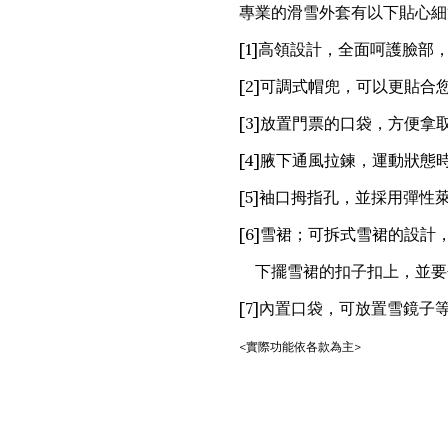
專業的滑雪外套有以下貼心細
[1]高領設計，全面呵護臉部
[2]可調式帽兜，可以更貼
[3]放置門票的口袋，方便拿
[4]腋下通風拉鍊，運動狀
[5]
袖口拇指孔，並採用
彈性
[6]雪裙；可拆式雪裙的設計
下擺雪裙的扣子扣上，並要
[7]內置口袋，可放置雪鏡子
<實際功能依各款為主>