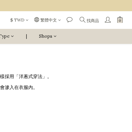
$
TWD
繁體中文
找商品
Type
|
Shops
樣採用「洋蔥式穿法」。
會滲入在衣服內。