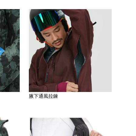
腋下通風拉鍊