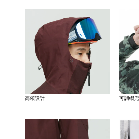
高領設計
可調帽兜