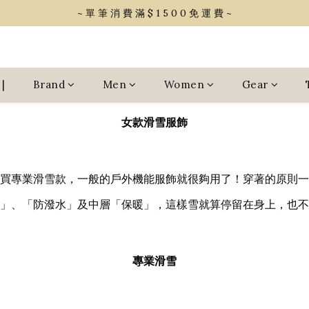
~ 單 筆 消 費 滿 $ 1 5 0 0 免 運 費 ~
~ 單 筆 消 費 滿 $ 1 5 0 0 免 運 費 ~
會 員 享 2% 點 數 回 饋 (1點=1元)
~ 單 筆 消 費 滿 $ 1 5 0 0 免 運 費 ~
|
Brand
Men
Women
Gear
女款滑雪服飾
買專業滑雪款，一般的戶外機能服飾就很夠用了！穿著的原則一
」、「防潑水」及中層「保暖」，這樣雪就算停留在身上，也不
專業滑雪