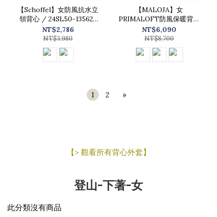
【Schoffel】女防風抗水立
【MALOJA】女
領背心 / 24SL50-13562-
PRIMALOFT防風保暖背心
[玫瑰粉、淺灰]
/ 24MA37105-[藍、粉、
NT$2,786
NT$6,090
黑]
NT$3,980
NT$8,700
1
2
»
【> 觀看所有背心外套】
登山-下著-女
此分類沒有商品