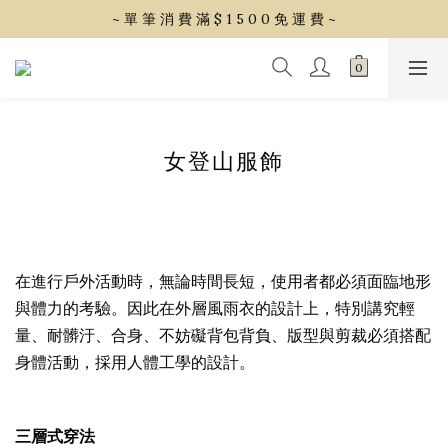
~ 單 筆 消 費 滿 $ 1 5 0 0 免 運 費 ~
~ 單 筆 消 費 滿 $ 1 5 0 0 免 運 費 ~
會 員 享 2% 點 數 回 饋 (1點=1元)
~ 單 筆 消 費 滿 $ 1 5 0 0 免 運 費 ~
女登山服飾
在進行戶外活動時，無論時間長短，使用者都必須面臨地形
與體力的考驗。因此在外層風雨衣的設計上，特別講究輕
量、耐髒汙、合身、不妨礙背包背負、版型與剪裁必須搭配
身體活動，採用人體工學的設計。
三層式穿法