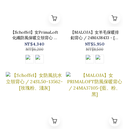
【Schoffel】女PrimaLoft
【MALOJA】女羊毛保暖排
化纖防風保暖立領背心 /
釦背心 / 24MA38433 - [黃
24SL20-13608-[粉紫拼、
黑格、墨綠格]
NT$4,340
NT$5,950
雪花白]
NT$6,200
NT$8,500