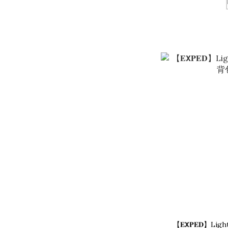
【𝐄𝗫𝐏𝐄𝐃】L