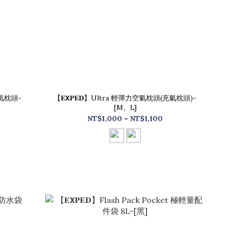
彈充氣枕頭-
【𝐄𝗫𝐏𝐄𝐃】Ultra 輕彈力空氣枕頭(充氣枕頭)-
[M、L]
NT$1,000 ~ NT$1,100