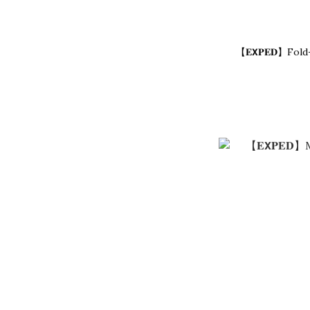
【𝐄𝗫𝐏𝐄𝐃】F