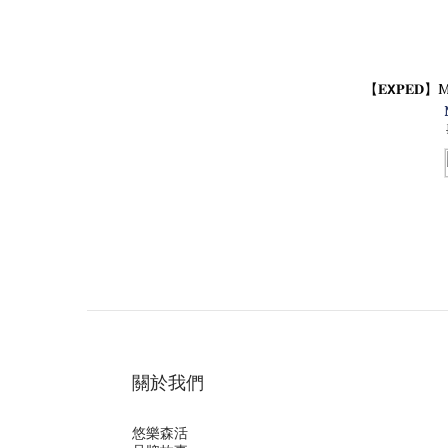
【𝐄𝗫𝐏𝐄
關於我們
悠樂森活