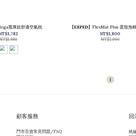
𝐃】Mega寬厚款舒適空氣枕
【𝐄𝗫𝐏𝐄𝐃】FlexMat Plus 蛋殼
NT$1,782
NT$1,800
NT$1,980
NT$2,000
1
顧客服務
回
門市百貨常見問題/FAQ
統編