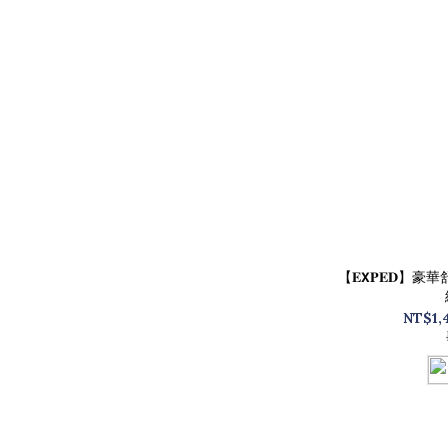
【𝐄𝗫𝐏𝐄𝐃
NT$1,