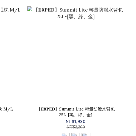
眠枕 M/L
【𝐄𝗫𝐏𝐄𝐃】Summit Lite 輕量防潑水背包
25L-[黑、綠、金]
NT$1,980
NT$2,200