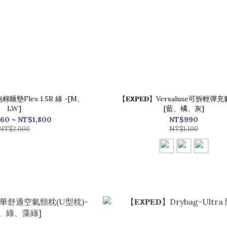
殼泡棉睡墊Flex 1.5R 綠 -[M、
【𝐄𝗫𝐏𝐄𝐃】Versaluxe可拆輕
LW]
[藍、橘、灰]
260 ~ NT$1,800
NT$990
NT$2,000
NT$1,100