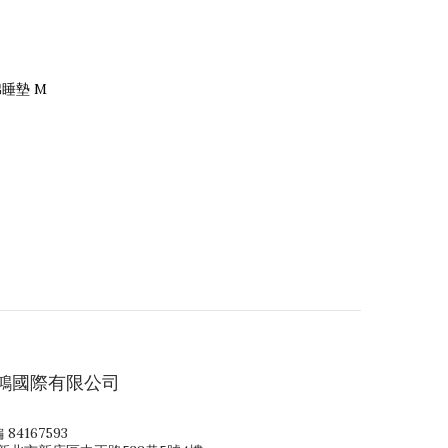
泡棉睡墊 M
鴻國際有限公司
 84167593