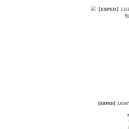
【𝐄𝗫𝐏𝐄𝐃】L