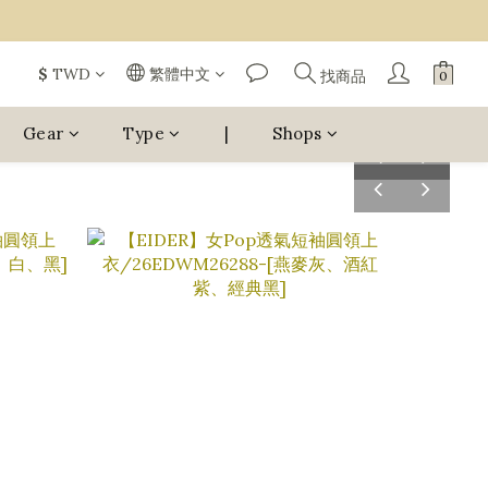
$
TWD
繁體中文
找商品
Gear
Type
|
Shops
pre
next
v
pre
next
v