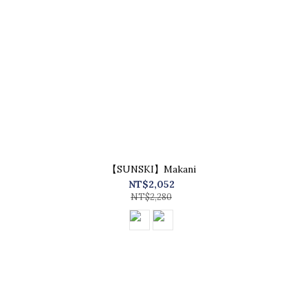
【SUNSKI】Makani
NT$2,052
NT$2,280