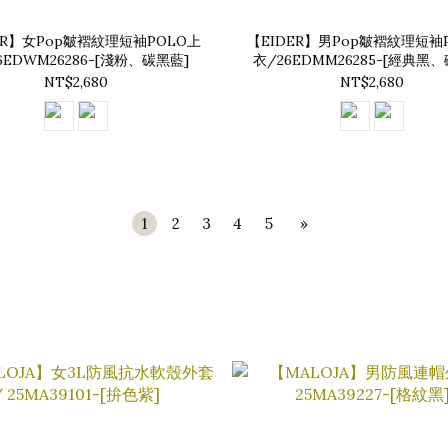
ER】女Pop皺褶紋理短袖POLO上
【EIDER】男Pop皺褶紋理短袖
6EDWM26286-[淺粉、碳黑藍]
衣/26EDMM26285-[經典黑
NT$2,680
NT$2,680
1
2
3
4
5
»