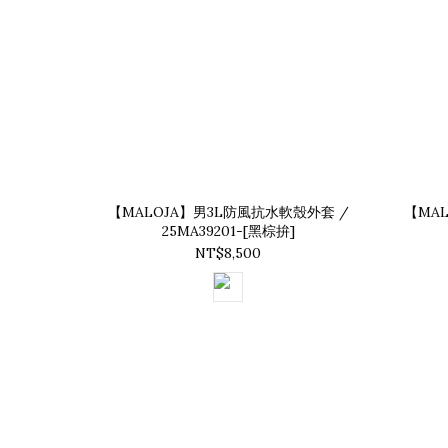
【MALOJA】男3L防風抗水軟殼外套 /
【MA
25MA39201-[黑棕拚]
NT$8,500