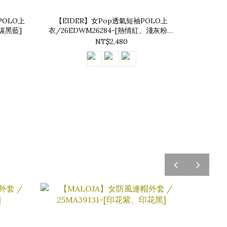
POLO上
【EIDER】女Pop透氣短袖POLO上
、碳黑藍]
衣/26EDWM26284-[熱情紅、淺灰粉、
經典黑]
NT$2,480
pre
next
v