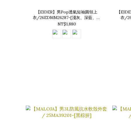
【EIDER】男Pop透氣短袖圓領上
【EID
衣/26EDMM26287-[淺灰、深藍、軍
衣/2
綠]
NT$1,880