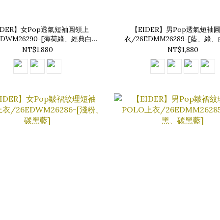
IDER】女Pop透氣短袖圓領上
【EIDER】男Pop透氣短袖
EDWM26290-[薄荷綠、經典白、
衣/26EDMM26289-[藍、綠
經典黑]
NT$1,880
NT$1,880