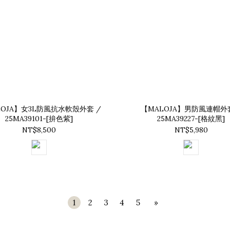
LOJA】女3L防風抗水軟殼外套 /
【MALOJA】男防風連帽外套
25MA39101-[拚色紫]
25MA39227-[格紋黑]
NT$8,500
NT$5,980
1
2
3
4
5
»