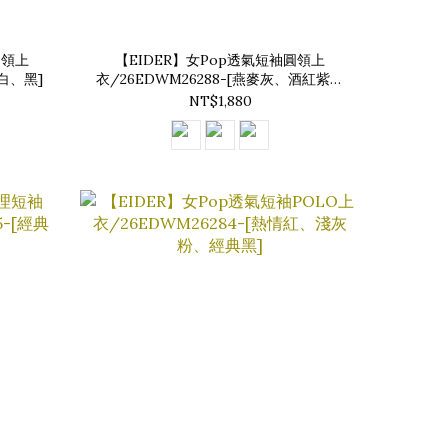
圓領上
【EIDER】女Pop透氣短袖圓領上
、白、黑]
衣/26EDWM26288-[燕麥灰、酒紅紫、
經典黑]
NT$1,880