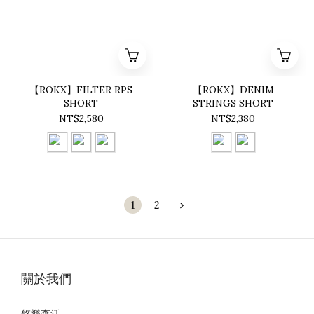
【ROKX】FILTER RPS
【ROKX】DENIM
SHORT
STRINGS SHORT
NT$2,580
NT$2,380
1
2
關於我們