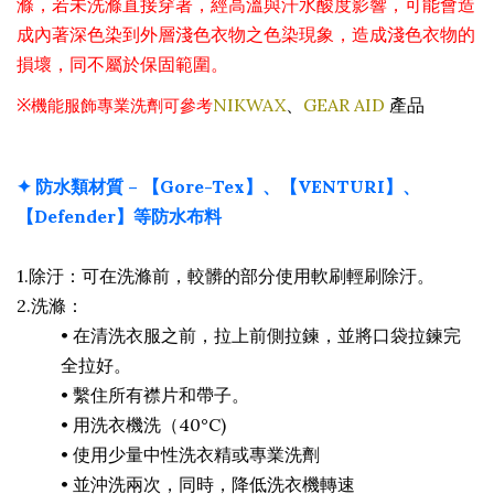
滌，若未洗滌直接穿著，經高溫與汗水酸度影響，可能會造
成內著深色染到外層淺色衣物之色染現象，造成淺色衣物的
損壞，同不屬於保固範圍。
※
機能服飾專業洗劑可參考
NIKWAX
、
GEAR AID
產品
✦ 防水類材質 – 【Gore-Tex】、【VENTURI】、
【Defender】等防水布料
1.除汙：可在洗滌前，較髒的部分使用軟刷輕刷除汙。
2.洗滌：
•
在清洗衣服之前，拉上前側拉鍊，並將口袋拉鍊完
全拉好。
•
繫住所有襟片和帶子。
•
用洗衣機洗（40°C)
•
使用少量中性洗衣精或專業洗劑
•
並沖洗兩次，同時，降低洗衣機轉速