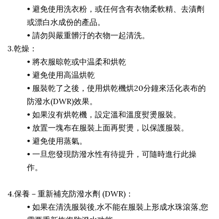
•
避免使用洗衣粉，或任何含有衣物柔軟精、去漬劑
或漂白水成份的產品。
•
請勿與嚴重髒汙的衣物一起清洗。
3.乾燥：
•
將衣服晾乾或中温柔和烘乾
•
避免使用高温烘乾
•
服裝乾了之後，使用烘乾機烘20分鐘來活化表布的
防潑水(DWR)效果。
•
如果沒有烘乾機，設定溫和溫度熨燙服裝。
•
放置一塊布在服裝上面再熨燙，以保護服裝。
•
避免使用蒸氣。
•
一旦您發現防潑水性有待提升，可隨時進行此操
作。
4.保養－重新補充防潑水劑 (DWR)：
•
如果在清洗服裝後,水不能在服裝上形成水珠滾落,您