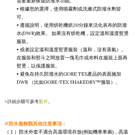
需要重新恢復防潑水功能。
•
根據您的選擇，使用噴霧劑或洗滌式防潑水劑皆
可。
•
遵循說明，使用烘乾機烘20分鐘來活化表布的防潑
水(DWR)效果。 如果沒有烘乾機，設定溫和溫度熨燙
服裝。
•
或者設定溫和溫度熨燙服裝（溫和，沒有蒸氣）。
在服裝和熨斗之間放置一塊毛巾或布料在服裝上面再
熨燙，以保護服裝。
•
避免在持久防潑水的GORE TEX產品的表面施加
DWR （比如GORE-TEX SHAKEDRY™服裝）。
>詳細步驟可參考
。
影片
※防水服飾類其他注意事項：
（１）防水外套不適合高溫環境存放(例如機車車廂)，高溫