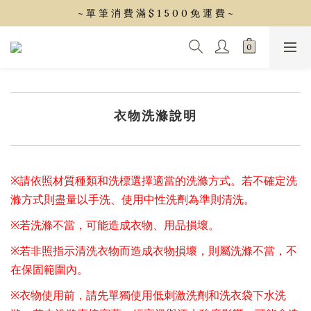
~ 單 筆 消 費 滿 $ 1 5 0 0 免 運 費 ~
~ 單 筆 消 費 滿 $ 1 5 0 0 免 運 費 ~
會 員 享 2% 點 數 回 饋 (1點=1元)
~ 單 筆 消 費 滿 $ 1 5 0 0 免 運 費 ~
衣物洗滌說明
※請依照材質種類和洗標選擇適當的洗滌方式。若不確定洗
滌方式則盡量以手洗、使用中性洗劑為準則清洗。
※若洗滌不當，可能造成衣物、用品損壞。
※若非照指示清洗衣物而造成衣物損壞，則屬洗滌不當，不
在保固範圍內。
※衣物使用前，請先單獨使用低刺激洗劑和洗衣袋下水洗