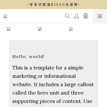
~ 單 筆 消 費 滿 $ 1 5 0 0 免 運 費 ~
~ 單 筆 消 費 滿 $ 1 5 0 0 免 運 費 ~
會 員 享 2% 點 數 回 饋 (1點=1元)
~ 單 筆 消 費 滿 $ 1 5 0 0 免 運 費 ~
Hello, world!
This is a template for a simple
marketing or informational
website. It includes a large callout
called the hero unit and three
supporting pieces of content. Use