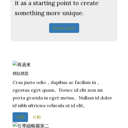
it as a starting point to create
something more unique.
Learn more
標貼標題
Cras justo odio，dapibus ac facilisis in，
egestas eget quam。Donec id elit non mi
porta gravida in eget metus。Nullam id dolor
id nibh ultricies vehicula ut id elit。
行動
行動