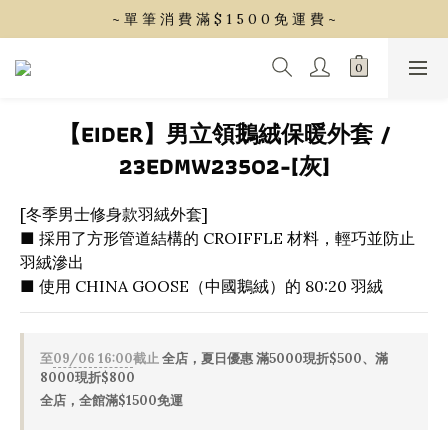
~ 單 筆 消 費 滿 $ 1 5 0 0 免 運 費 ~
~ 單 筆 消 費 滿 $ 1 5 0 0 免 運 費 ~
會 員 享 2% 點 數 回 饋 (1點=1元)
~ 單 筆 消 費 滿 $ 1 5 0 0 免 運 費 ~
【EIDER】男立領鵝絨保暖外套 /
23EDMW23502-[灰]
[冬季男士修身款羽絨外套]
■ 採用了方形管道結構的 CROIFFLE 材料，輕巧並防止
羽絨滲出
■ 使用 CHINA GOOSE（中國鵝絨）的 80:20 羽絨
至
09/06 16:00
截止
全店，夏日優惠 滿5000現折$500、滿
8000現折$800
全店，全館滿$1500免運