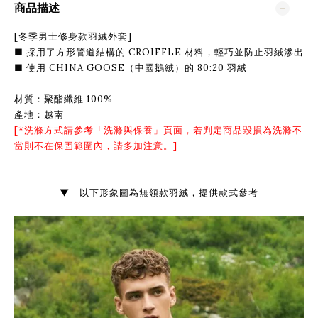
商品描述
[冬季男士修身款羽絨外套]
■ 採用了方形管道結構的 CROIFFLE 材料，輕巧並防止羽絨滲出
■ 使用 CHINA GOOSE（中國鵝絨）的 80:20 羽絨
材質：聚酯纖維 100%
產地：越南
[*洗滌方式請參考「
洗滌與保養
」頁面，若判定商品毀損為洗滌不
當則不在保固範圍內，請多加注意。]
▼ 以下形象圖為無領款羽絨，提供款式參考