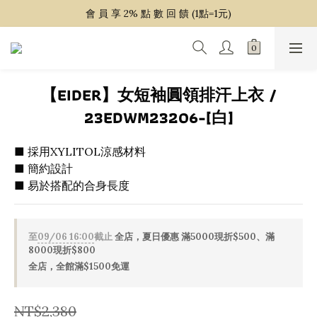
~ 單 筆 消 費 滿 $ 1 5 0 0 免 運 費 ~
會 員 享 2% 點 數 回 饋 (1點=1元)
~ 單 筆 消 費 滿 $ 1 5 0 0 免 運 費 ~
【EIDER】女短袖圓領排汗上衣 /
23EDWM23206-[白]
■ 採用XYLITOL涼感材料
■ 簡約設計
■ 易於搭配的合身長度
至
09/06 16:00
截止
全店，夏日優惠 滿5000現折$500、滿
8000現折$800
全店，全館滿$1500免運
NT$2,380