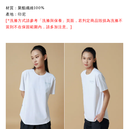
材質：聚酯纖維100%
產地：印尼
[*洗滌方式請參考「
洗滌與保養
」頁面，若判定商品毀損為洗滌不
當則不在保固範圍內，請多加注意。]