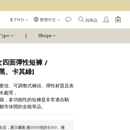
$
TWD
繁體中文
找商品
Type
|
Shops
女四面彈性短褲 /
-[黑、卡其綠]
更佳、可調整式褲頭、彈性材質且表
潑水處理，
袋，多功能性的短褲是非常適合騎
都市休閒的全能單品。
全店，夏日優惠 滿5000現折$500、滿