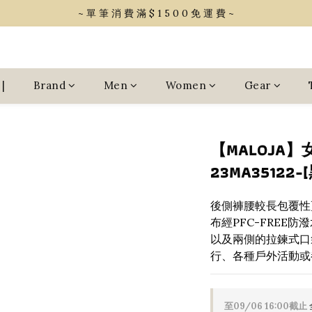
~ 單 筆 消 費 滿 $ 1 5 0 0 免 運 費 ~
~ 單 筆 消 費 滿 $ 1 5 0 0 免 運 費 ~
會 員 享 2% 點 數 回 饋 (1點=1元)
~ 單 筆 消 費 滿 $ 1 5 0 0 免 運 費 ~
|
Brand
Men
Women
Gear
【MALOJA】
23MA35122
後側褲腰較長包覆性
布經PFC-FREE防
以及兩側的拉鍊式口
行、各種戶外活動或
至
09/06 16:00
截止