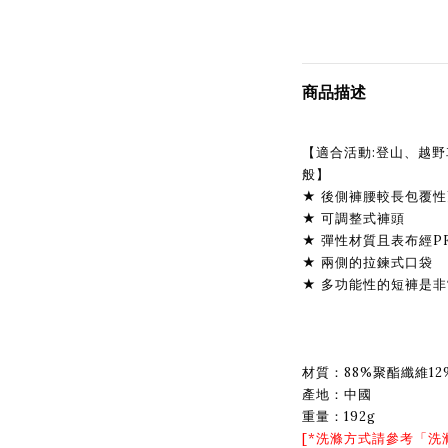
商品描述
【適合活動:登山、越野
般】
★ 後側褲腰較長包覆性
★ 可調整式褲頭
★ 彈性材質且表布經PF
★ 兩側的拉鍊式口袋
★ 多功能性的短褲是
材質：88%聚酯纖維1
產地：中國
重量：192g
[*洗滌方式請參考「
洗