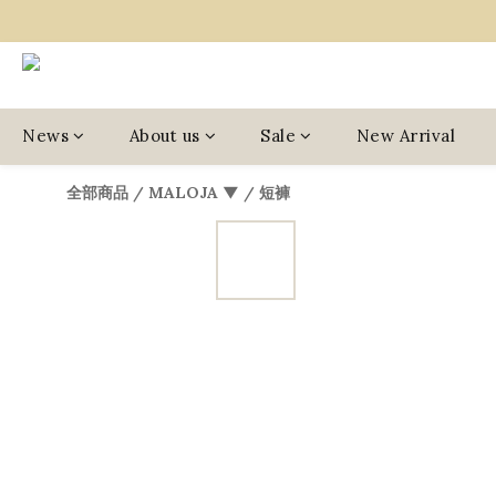
News
About us
Sale
New Arrival
全部商品
/
MALOJA ▼
/
短褲