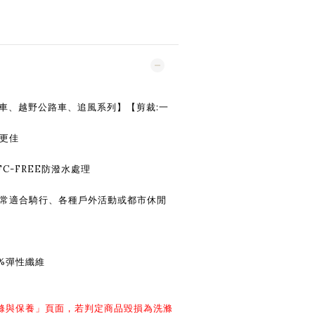
車、越野公路車、追風系列】【剪裁:一
更佳
C-FREE防潑水處理
非常適合騎行、各種戶外活動或都市休閒
2%彈性纖維
滌與保養
」頁面，若判定商品毀損為洗滌