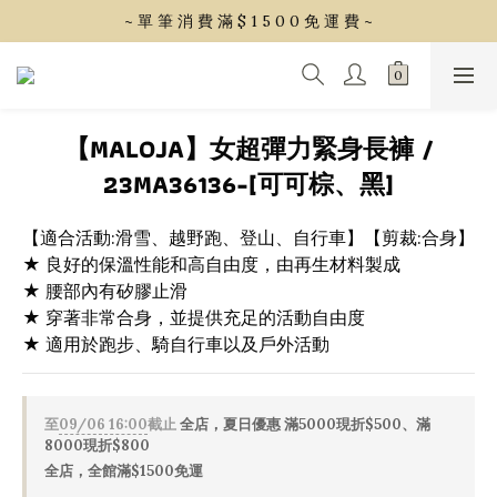
~ 單 筆 消 費 滿 $ 1 5 0 0 免 運 費 ~
~ 單 筆 消 費 滿 $ 1 5 0 0 免 運 費 ~
會 員 享 2% 點 數 回 饋 (1點=1元)
~ 單 筆 消 費 滿 $ 1 5 0 0 免 運 費 ~
【MALOJA】女超彈力緊身長褲 /
23MA36136-[可可棕、黑]
【適合活動:滑雪、越野跑、登山、自行車】【剪裁:合身】
★ 良好的保溫性能和高自由度，由再生材料製成
★ 腰部內有矽膠止滑
★ 穿著非常合身，並提供充足的活動自由度
★ 適用於跑步、騎自行車以及戶外活動
至
09/06 16:00
截止
全店，夏日優惠 滿5000現折$500、滿
8000現折$800
全店，全館滿$1500免運