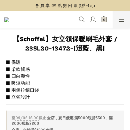
~ 單 筆 消 費 滿 $ 1 5 0 0 免 運 費 ~
會 員 享 2% 點 數 回 饋 (1點=1元)
~ 單 筆 消 費 滿 $ 1 5 0 0 免 運 費 ~
【Schoffel】女立領保暖刷毛外套 /
23SL20-13472-[淺藍、黑]
■ 保暖
■ 柔軟觸感
■ 四向彈性
■ 吸濕功能
■ 兩個拉鍊口袋
■ 立領設計
至
09/06 16:00
截止
全店，夏日優惠 滿5000現折$500、滿
8000現折$800