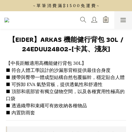
~ 單 筆 消 費 滿 $ 1 5 0 0 免 運 費 ~
~ 單 筆 消 費 滿 $ 1 5 0 0 免 運 費 ~
會 員 享 2% 點 數 回 饋 (1點=1元)
~ 單 筆 消 費 滿 $ 1 5 0 0 免 運 費 ~
【EIDER】ARKAS 機能健行背包 30L /
24EDUU24B02-[卡其、淺灰]
【中長距離適用高機能健行背包 30L】
■ 符合人體工學設計的沙漏形背框提供最佳合身度
■ 腰帶與臀帶一體成型結構自然包覆軀幹，穩定貼合人體
■ 可拆卸 EVA 氣墊背板，提供透氣性和舒適性
■ 頂部和底部皆有獨立儲物空間，以及各種實用性極高的
口袋
■ 透過織帶和束繩可有效收納各種物品
■ 內置防雨套