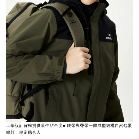
工學設計背框提供最佳貼合度■ 腰帶與臀帶一體成型結構自然包覆
軀幹，穩定貼合人