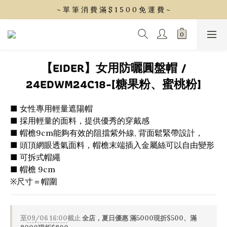
~ 單 筆 消 費 滿 $ 1 5 0 0 免 運 費 ~
~ 單 筆 消 費 滿 $ 1 5 0 0 免 運 費 ~
會 員 享 2% 點 數 回 饋 (1點=1元)
~ 單 筆 消 費 滿 $ 1 5 0 0 免 運 費 ~
【EIDER】女用防曬圓盤帽 /
24EDWM24C18-[糖果粉、蜜桃粉]
■ 女性專用輕量遮陽帽
■ 採用輕量的面料，提供優秀的穿戴感 
■ 帽檐9cm能夠有效的阻擋紫外線, 背面鬆緊帶設計，
■ 頭頂網眼透氣面料，帽檐末端插入金屬絲可以自由變形
■ 可拆式帽繩
■ 帽檐 9cm
※尺寸＝帽圍
至
09/06 16:00
截止
全店，夏日優惠 滿5000現折$500、滿