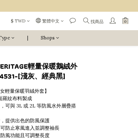
$
TWD
繁體中文
找商品
Type
|
Shops
HERITAGE輕量保暖鵝絨外
4531-[淺灰、經典黑]
列－女輕量保暖羽絨外套】
亮面羅紋布料製成
可與 3L 或 2L 等防風水外層疊搭
計，提供出色的防風保護
，可防止寒風進入並調整袖長
有防風功能且可調整長度