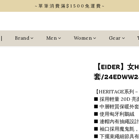
~ 單 筆 消 費 滿 $ 1 5 0 0 免 運 費 ~
~ 單 筆 消 費 滿 $ 1 5 0 0 免 運 費 ~
會 員 享 2% 點 數 回 饋 (1點=1元)
~ 單 筆 消 費 滿 $ 1 5 0 0 免 運 費 ~
|
Brand
Men
Women
Gear
【EIDER】女
套/24EDWW2
【HERITAGE系
■ 採用輕量 20D 
■ 中層輕質保暖外套，
■ 使用匈牙利鵝絨
■ 連帽內有抽繩設
■ 袖口採用魔鬼氈
■ 下擺束繩細節具