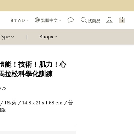
$
TWD
繁體中文
找商品
Type
|
Shops
體能！技術！肌力！心
馬拉松科學化訓練
272
6k菊 / 14.8 x 21 x 1.68 cm / 普
初版