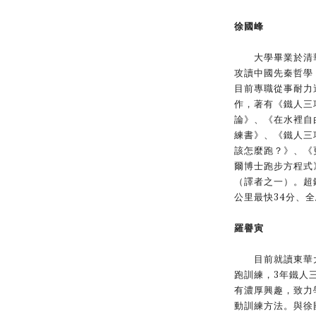
徐國峰
大學畢業於清華
攻讀中國先秦哲學
目前專職從事耐力
作，著有《鐵人三
論》、《在水裡自
練書》、《鐵人三
該怎麼跑？》、《
爾博士跑步方程式
（譯者之一）。超鐵
公里最快34分、全
羅譽寅
目前就讀東華大
跑訓練，3年鐵人
有濃厚興趣，致力
動訓練方法。與徐