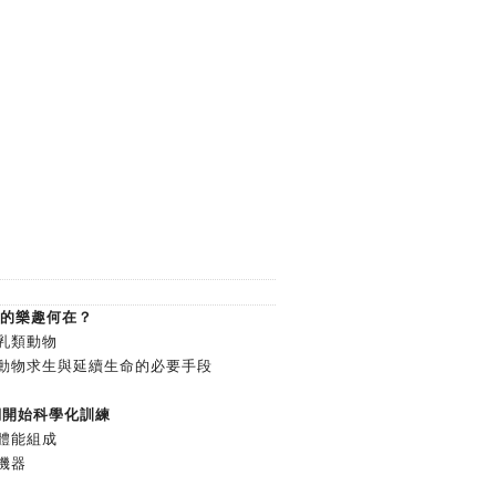
拉松的樂趣何在？
乳類動物
動物求生與延續生命的必要手段
我們開始科學化訓練
體能組成
機器