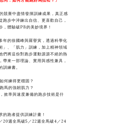
想問：如何才能跑好馬拉松？〕
里的競賽中盡情發揮訓練成果，真正感
從跑步中淬鍊出自信、更喜歡自己，
步，體驗破PB的美妙境界！
年的徐國峰與羅譽寅，透過科學化
術」、「肌力」訓練，加上精神領域
他們將這份對跑步運動源源不絕的熱
，帶來一部理論、實用與感性兼具，
的訓練書。
能如何練得更穩固？
跑馬的強韌肌力？
，效率與速度兼備的跑步技術是什
的跑者提供訓練計畫！
0週全馬破5／22週全馬破4／24