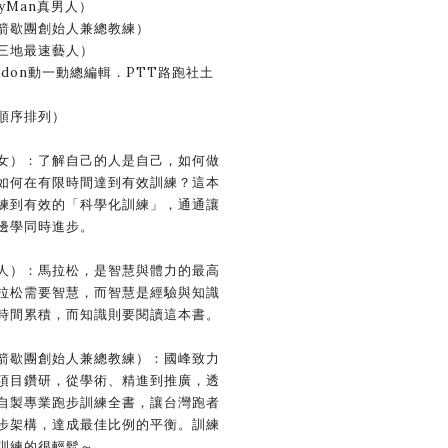
yMan真男人）
歇團創始人兼總教練）
地最速藝人）
don動一動總編輯．PTT路跑社土
序排列）
）：了解自己的人是自己，如何做
如何在有限時間達到有效訓練？這本
練到有效的「科學化訓練」，通通讓
邊學同時進步。
）：馬拉松，是智慧與體力的最高
拉松需要智慧，而智慧是經驗與知識
時間累積，而知識則要閱讀這本書。
歇團創始人兼總教練）：國峰致力
項目鑽研，從學術、精進到推廣，透
自製專業跑步訓練全書，讓台灣跑者
步架構，達成最佳比例的平衡。訓練
訓練的很輕鬆～