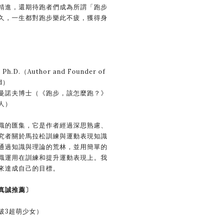
進，還期待跑者們成為所謂「跑步
久，一生都對跑步樂此不疲，獲得身
h.D.（Author and Founder of
od）
諾夫博士（《跑步，該怎麼跑？》
人）
的匯集，它是作者經過深思熟慮、
究者關於馬拉松訓練與運動表現知識
通過知識與理論的荒林，並用簡單的
識運用在訓練和提升運動表現上。我
來達成自己的目標。
真誠推薦〕
3超萌少女）