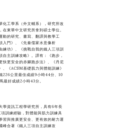
化工學系（外文輔系），研究所改
，在東華中文研究所拿到碩士學位。
運動的研究、書寫、翻譯與教學工
項入門》、《先秦儒家水意像析
由練功》、《挑戰自我的鐵人三項訓
項自主訓練攻略》。譯有：《跑步，
更快更安全的赤腳跑步法》、《丹尼
》、《ACSM基礎肌力與體能訓練》
226公里最佳成績9小時44分、10
馬最好成績2小時43分。
學資訊工程學研究所，具有6年長
三項訓練經驗，對體能與肌力訓練具
學習與推廣更安全、更有效的耐力運
國峰合著《鐵人三項自主訓練攻