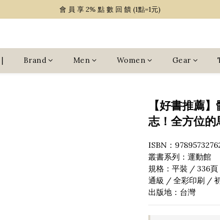
~ 單 筆 消 費 滿 $ 1 5 0 0 免 運 費 ~
會 員 享 2% 點 數 回 饋 (1點=1元)
~ 單 筆 消 費 滿 $ 1 5 0 0 免 運 費 ~
|
Brand
Men
Women
Gear
【好書推薦】
志！全方位的
ISBN：9789573276
叢書系列：運動館
規格：平裝 / 336頁 / 1
通級 / 全彩印刷 / 
出版地：台灣