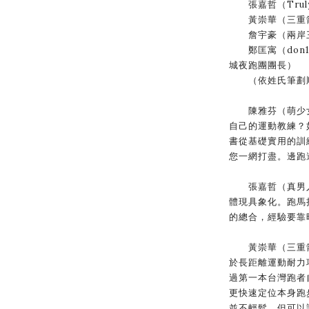
張嘉哲（Trul
黃崇華（三重箭
詹宇豪（兩岸三
鄭匡寓（don1
城夜跑團團長）
（依姓氏筆劃順
陳雅芬（萌少女
自己的運動教練？
書從基礎實用的訓
您一網打盡。邊跑
張嘉哲（真男人
體現具象化。跑馬
的總合，經驗要靠
黃崇華（三重箭
於長距離運動耐力
過第一本台灣跑者
更快速定位本身跑
並不輕鬆，但可以