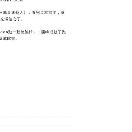
地最速藝人）：看完這本書後，讓
加充滿信心了。
don動一動總編輯）：國峰成就了跑
鑄成此書。