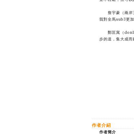
詹宇豪（兩岸三
我對全馬sub3更
鄭匡寓（don1
步的道，集大成而
作者介紹
作者簡介