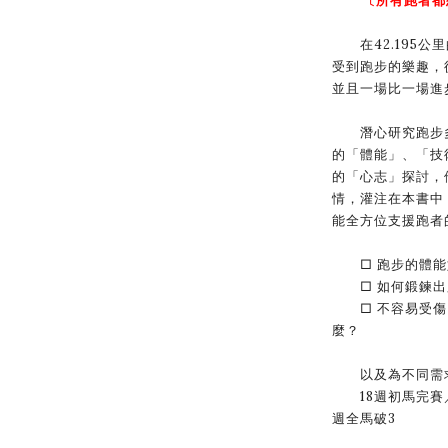
〔所有跑者都
在42.195公
受到跑步的樂趣，
並且一場比一場進
潛心研究跑步多
的「體能」、「技
的「心志」探討，
情，灌注在本書中
能全方位支援跑者
□ 跑步的體
□ 如何鍛鍊出
□ 不容易受傷
麼？
以及為不同需求
18週初馬完賽／2
週全馬破3