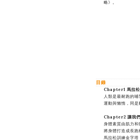
略》。
目錄
Chapter1 馬
人類是最耐跑的哺
運動與懶惰，同是
Chapter2 讓
身體素質由肌力和
將身體打造成長跑
馬拉松訓練金字塔