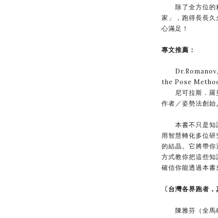
除了全方位的精
家」，跑得長長久
心滿足！
專文推薦：
Dr.Romanov, P
the Pose Meth
尼可拉斯．羅曼
作者／姿勢法創始
本書不只是知識
用智慧轉化多位研
的結晶。它將帶你
方式教你把這些知
確信你能透過本書
〔台灣各界跑者，
陳雅芬（全馬破