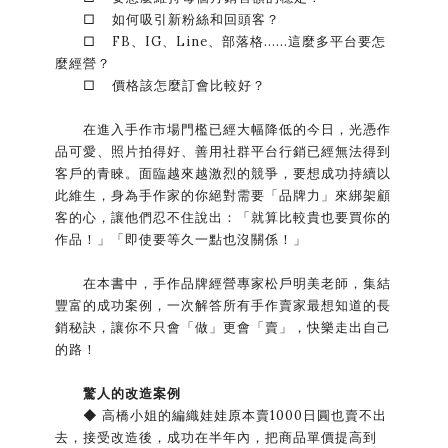
□ 如何吸引新粉絲和回頭客？
□ FB、IG、Line、部落格……這麼多平台要怎
麼經營？
□ 價格該怎麼訂會比較好？
在進入手作市場門檻已經大幅降低的今日，光憑作
品可愛、照片拍得好、善用社群平台行銷已經無法得到
客戶的青睞。面臨越來越激烈的競爭，要想成功持續以
此維生，身為手作家的你絕對需要「品牌力」來綁架顧
客的心，讓他們忍不住說出：「就算比較貴也要買你的
作品！」「即使要等久一點也沒關係！」
在本書中，手作品牌經營專家松戶明美老師，集結
豐富的成功案例，一次解答所有手作賣家最想知道的長
銷秘訣，讓你不只會「做」更會「賣」，快樂走出自己
的路！
驚人的改造案例
◆ 高橋小姐的編織娃娃原本賣1000日圓也賣不出
去，接受改造後，成功在半年內，把商品單價提高到