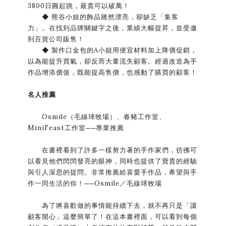
3800日圓起跳，最貴可以破萬！
◆ 熊谷小姐的飾品雖然漂亮，卻缺乏「集客
力」。在找到品牌關鍵字之後，業績大幅提昇，並受邀
到百貨公司販售！
◆ 製作口金包的A小姐用便宜材料加上降價促銷，
以為能提升買氣，卻反而大量流失顧客。經過改造為手
作品增添價值，既能提高售價，也感動了購買的顧客！
名人推薦
Osmile（毛線球牧場）、春豬工作室、
MiniFeast工作室──專業推薦
在書裡看到了許多一樣努力著的手作家們，彷彿可
以看見他們閃閃發亮的眼神，同時也提供了寶貴的經驗
與引人深思的提問。非常推薦給喜愛手作品，希望與手
作一同生活的你！──Osmile／毛線球牧場
為了將喜歡做的事情能持續下去，就不再只是「讓
顧客開心」這麼簡單了！在這本書裡面，可以看到每個