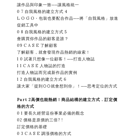
讓作品與印象一致──讓風格統一
0 7 自我風格的建立方式 4
L O G O・包裝也要配合作品──將「自我風格」放進
促銷工具中
0 8 自我風格的建立方式 5
會購買你作品的顧客是誰？
09 C A S E 了解顧客
了解顧客，就會發現作品熱銷的線索！
1 0 試著只想像一位顧客！──打造人物誌
1 1 C A S E 人物誌的打造
打造人物誌而完成新作品的實例
1 2 自我風格的建立方式 6
讓大家「提到○○就會想到你」！──思考定位的方式
Part 2高價也能熱銷！商品結構的建立方式．訂定價
格的方式
0 1 要長久經營這份事業必備的觀念
02 價格是原價的三倍? !
訂定價格的基礎
0 3 C A S E 調漲價格的方式