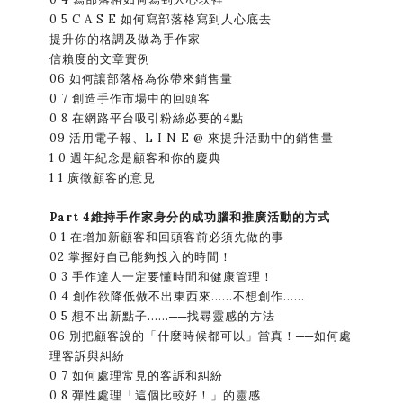
0 5 C A S E 如何寫部落格寫到人心底去
提升你的格調及做為手作家
信賴度的文章實例
06 如何讓部落格為你帶來銷售量
0 7 創造手作市場中的回頭客
0 8 在網路平台吸引粉絲必要的4點
09 活用電子報、L I N E @ 來提升活動中的銷售量
1 0 週年紀念是顧客和你的慶典
1 1 廣徵顧客的意見
Part 4維持手作家身分的成功腦和推廣活動的方式
0 1 在增加新顧客和回頭客前必須先做的事
02 掌握好自己能夠投入的時間！
0 3 手作達人一定要懂時間和健康管理！
0 4 創作欲降低做不出東西來……不想創作……
0 5 想不出新點子……──找尋靈感的方法
06 別把顧客說的「什麼時候都可以」當真！──如何處
理客訴與糾紛
0 7 如何處理常見的客訴和糾紛
0 8 彈性處理「這個比較好！」的靈感