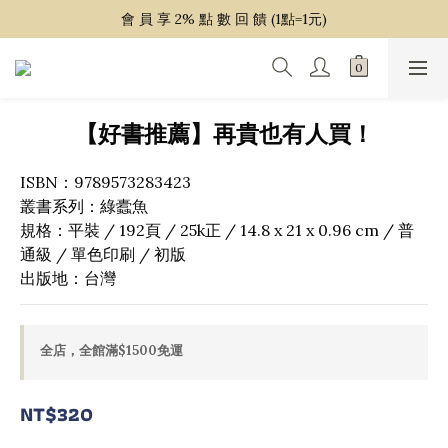
~ 單 筆 消 費 滿 $ 1 5 0 0 免 運 費 ~
會 員 享 2% 點 數 回 饋 (1點=1元)
~ 單 筆 消 費 滿 $ 1 5 0 0 免 運 費 ~
【好書推薦】再貴也有人買！
ISBN：9789573283423
叢書系列：綠蠹魚
規格：平裝 / 192頁 / 25k正 / 14.8 x 21 x 0.96 cm / 普
通級 / 單色印刷 / 初版
出版地：台灣
全店，全館滿$1500免運
NT$320