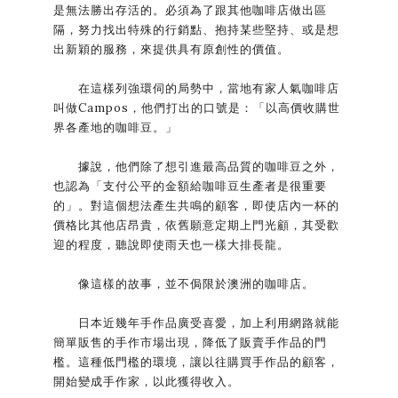
是無法勝出存活的。必須為了跟其他咖啡店做出區
隔，努力找出特殊的行銷點、抱持某些堅持、或是想
出新穎的服務，來提供具有原創性的價值。
在這樣列強環伺的局勢中，當地有家人氣咖啡店
叫做Campos，他們打出的口號是：「以高價收購世
界各產地的咖啡豆。」
據說，他們除了想引進最高品質的咖啡豆之外，
也認為「支付公平的金額給咖啡豆生產者是很重要
的」。對這個想法產生共鳴的顧客，即使店內一杯的
價格比其他店昂貴，依舊願意定期上門光顧，其受歡
迎的程度，聽說即使雨天也一樣大排長龍。
像這樣的故事，並不侷限於澳洲的咖啡店。
日本近幾年手作品廣受喜愛，加上利用網路就能
簡單販售的手作市場出現，降低了販賣手作品的門
檻。這種低門檻的環境，讓以往購買手作品的顧客，
開始變成手作家，以此獲得收入。