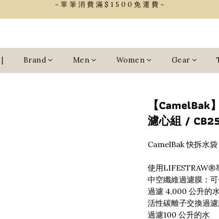
~ 單 筆 消 費 滿 $ 1 5 0 0 免 運 費 ~
會 員 享 2% 點 數 回 饋 (1點=1元)
~ 單 筆 消 費 滿 $ 1 5 0 0 免 運 費 ~
|
Brand
Men
Women
Gear
【CamelBak
濾心組 / CB25
CamelBak 快拆水袋
使用LIFESTRA
中空纖維過濾膜：可
過濾 4,000 公升的
活性碳離子交換過濾
過濾100 公升的水