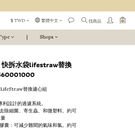
$
TWD
繁體中文
找商品
Type
|
Shops
】快拆水袋lifestraw替換
60001000
 LifeStraw替換濾心組
W®專利設計的過濾系統。
去除細菌、寄生蟲、和微塑料。約可
水量
膠囊：可減少難聞的氣味和氯。約可