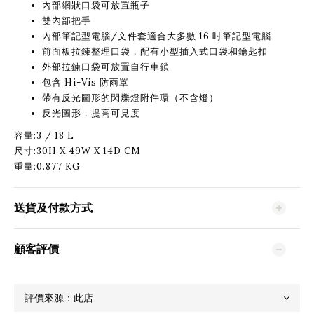
內部網狀口袋可放置瓶子
雙內部把手
內部筆記型電腦/文件套適合大多數 16 吋筆記型電腦
前面板拉鍊整理口袋，配有小型插入式口袋和鑰匙扣
外部拉鍊口袋可放置自行車鎖
包含 Hi-Vis 防雨罩
帶有反光圖形的閃爍燈附件環（不含燈）
反光圖形，提高可見度
容量:3 / 18 L
尺寸:30H X 49W X 14D CM
重量:0.877 KG
送貨及付款方式
顧客評價