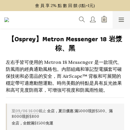
~ 單 筆 消 費 滿 $ 1 5 0 0 免 運 費 ~
會 員 享 2% 點 數 回 饋 (1點=1元)
~ 單 筆 消 費 滿 $ 1 5 0 0 免 運 費 ~
【Osprey】Metron Messenger 18 岩漿
棕、黑
左右手皆可使用的 Metron 18 Messenger 是一款現代、
防風雨的經典通勤風格包。內部組織和筆記型電腦套可確
保技術和必需品的安全，而 AirScape™ 背板和可展開的
穩定帶可適應動態運動。時尚美觀的特點是具有反光效果
和高可見度防雨罩，可增強可視度和防風雨性能。
至
09/06 16:00
截止
全店，夏日優惠 滿5000現折$500、滿
8000現折$800
全店，全館滿$1500免運