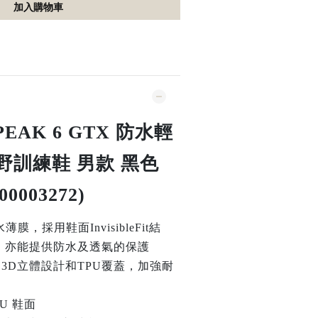
加入購物車
 PEAK 6 GTX 防水輕
野訓練鞋 男款 黑色
(00003272)
水薄膜，採用鞋面InvisibleFit結
，亦能提供防水及透氣的保護
用3D立體設計和TPU覆蓋，加強耐
U 鞋面