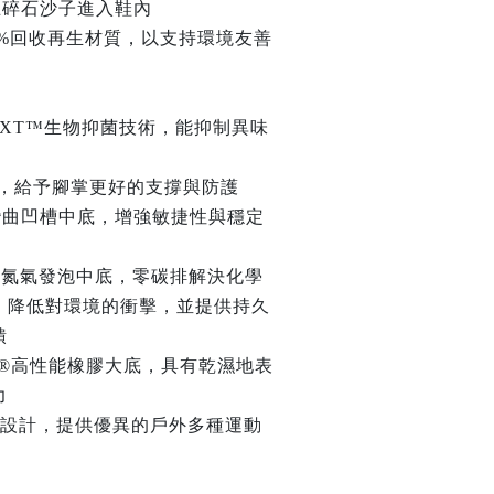
止碎石沙子進入鞋內
00%回收再生材質，以支持環境友善
RT NXT™生物抑菌技術，能抑制異味
e防護片，給予腳掌更好的支撐與防護
ct® 彎曲凹槽中底，增強敏捷性與穩定
 超臨界氮氣發泡中底，零碳排解決化學
，降低對環境的衝擊，並提供持久
饋
gaGrip®高性能橡膠大底，具有乾濕地表
力
型刻痕設計，提供優異的戶外多種運動