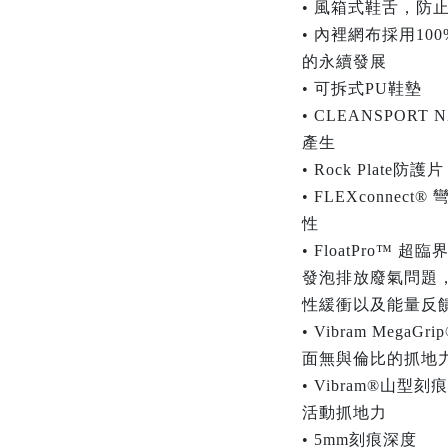
• 風箱式鞋舌，防
• 內裡網布採用1
的永續發展
• 可拆式PU鞋墊
• CLEANSPO
產生
• Rock Plat
• FLEXconne
性
• FloatPro™
發泡排放廢氣問題
性緩衝以及能量反
• Vibram Me
面無與倫比的抓地
• Vibram®山
活動抓地力
• 5mm刻痕深度