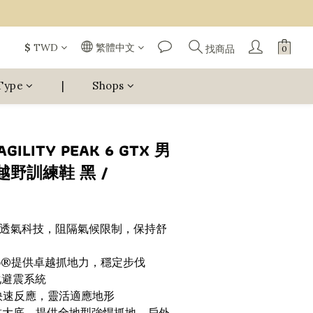
$
TWD
繁體中文
找商品
Type
|
Shops
GILITY PEAK 6 GTX 男
野訓練鞋 黑 /
 防水透氣科技，阻隔氣候限制，保持舒
aGrip®提供卓越抓地力，穩定步伐
量化避震系統
t® 快速反應，靈活適應地形
山型刻紋大底，提供全地型強悍抓地，戶外