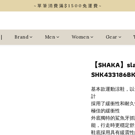
~ 單 筆 消 費 滿 $ 1 5 0 0 免 運 費 ~
~ 單 筆 消 費 滿 $ 1 5 0 0 免 運 費 ~
會 員 享 2% 點 數 回 饋 (1點=1元)
~ 單 筆 消 費 滿 $ 1 5 0 0 免 運 費 ~
|
Brand
Men
Women
Gear
【SHAKA】sla
SHK433186B
基本款運動涼鞋，以
計
採用了緩衝性和耐久
極佳的緩衝性
外底獨特的鯊魚牙抓
能，行走時更穩定舒
鞋底採用具有緩震性的雙