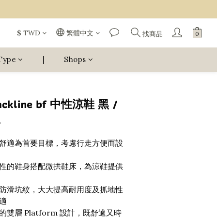
$
TWD
繁體中文
找商品
Type
|
Shops
ckline bf 中性涼鞋 黑 /
K
舒適為首要目標，考慮行走方便而設
性的鞋身搭配微拱鞋床，為涼鞋提供
防滑坑紋，大大提高耐用度及抓地性
適
層 Platform 設計，既舒適又時