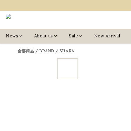
News
About us
Sale
New Arrival
全部商品
/
BRAND
/
SHAKA